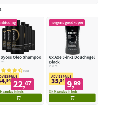
k
anbieding
nergens goedkoper
Syoss Oleo Shampoo
6x
Axe 3-in-1 Douchegel
 ml
Black
250 ml
64
DVIESPRIJS
ADVIESPRIJS
44
35
,
94
,
94
22
9
47
99
,
,
Maandag in huis
Maandag in huis