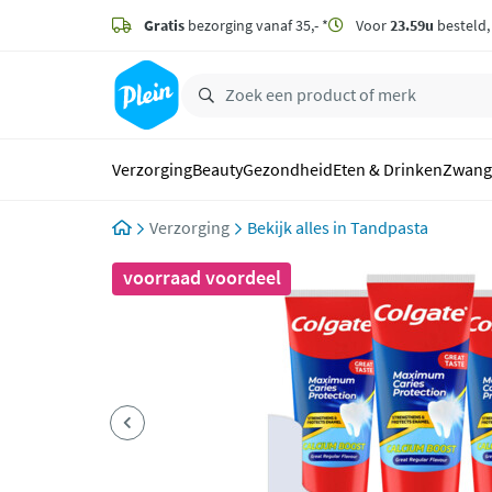
naar
hoofdinhoud
Gratis
bezorging vanaf 35,- *
Voor
23.59u
besteld
zoeken
Verzorging
Beauty
Gezondheid
Eten & Drinken
Zwang
Verzorging
Tandpasta
voorraad voordeel