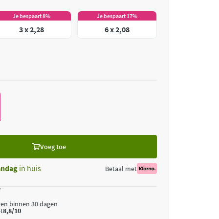
Je bespaart 8%
Je bespaart 17%
3 x 2,28
6 x 2,08
Voeg toe
ndag
in huis
Betaal met
*
ren binnen 30 dagen
t
8,8/10