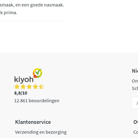
e smaak, en een goede nasmaak.
ik prima.
Ni
On
Sch
8,8/10
12.861 beoordelingen
Klantenservice
O
Verzending en bezorging
C