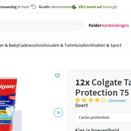
,
maandag
in huis *
Gratis
retourneren
CO2 neutraal
bezorgd
Folder
Aanbiedingen
er & Baby
Cadeaus
Huishouden & Tuin
Huisdier
Afvallen & Sport
12x
Colgate T
Protection 75
(29 reviews)
Soort
Kies je hoeveelheid