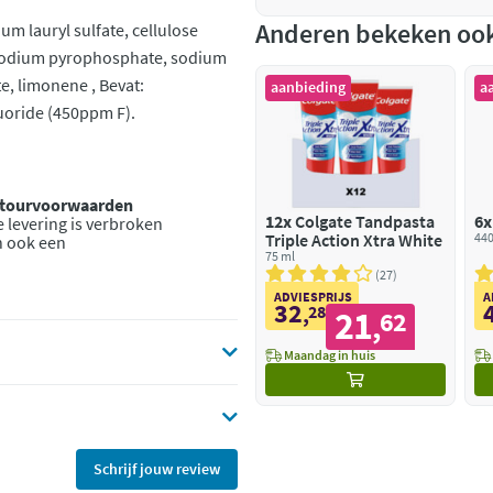
Anderen bekeken oo
um lauryl sulfate, cellulose
sodium pyrophosphate, sodium
e, limonene , Bevat:
aanbieding
a
uoride (450ppm F).
retourvoorwaarden
12x
Colgate Tandpasta
6x
 levering is verbroken
Triple Action Xtra White
440
n ook een
75 ml
27
ADVIESPRIJS
A
32
,
28
21
62
,
Maandag in huis
Schrijf jouw review