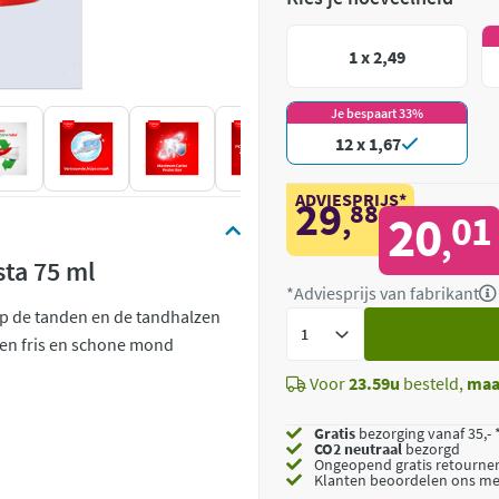
1 x 2,49
Je bespaart 33%
12 x 1,67
ADVIESPRIJS*
29
88
,
20
01
,
sta 75 ml
*Adviesprijs van fabrikant
op de tanden en de tandhalzen
Voeg
een fris en schone mond
toe
Voor
23.59u
besteld,
maa
Gratis
bezorging vanaf 35,- 
CO2 neutraal
bezorgd
Ongeopend
gratis retourne
Klanten beoordelen ons me