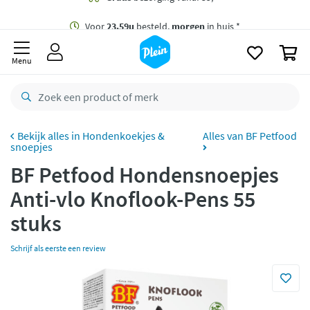
naar
oofdinhoud
Gratis
bezorging vanaf 35,- *
zoeken
0
Voor
23.59u
besteld,
morgen
in huis *
Menu
Gratis
retourneren
8,8/10
Goed
CO2 neutraal
bezorgd
Hondenkoekjes &
Alles van BF Petfood
snoepjes
Betaal met Klarna
BF Petfood Hondensnoepjes
Anti-vlo Knoflook-Pens 55
stuks
Schrijf als eerste een review