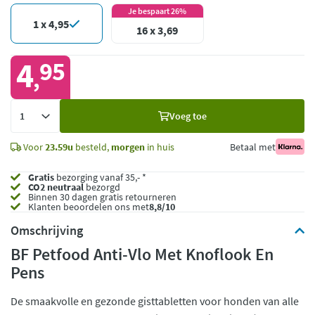
Je bespaart 26%
1 x 4,95
16 x 3,69
4
95
,
Voeg
Voeg toe
toe
Voor
23.59u
besteld,
morgen
in huis
Betaal met
Gratis
bezorging vanaf 35,- *
CO2 neutraal
bezorgd
Binnen 30 dagen gratis retourneren
Klanten beoordelen ons met
8,8/10
Omschrijving
BF Petfood Anti-Vlo Met Knoflook En
Pens
De smaakvolle en gezonde gisttabletten voor honden van alle