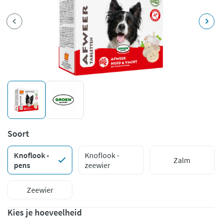
Soort
Knoflook -
Knoflook -
Zalm
pens
zeewier
Zeewier
Kies je hoeveelheid