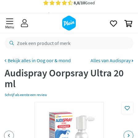
naar
oofdinhoud
Gratis
bezorging vanaf 35,- *
zoeken
0
Voor
23.59u
besteld,
maandag
in huis *
Menu
Gratis
retourneren
8,8/10
Goed
CO2 neutraal
bezorgd
Oog oor & mond
Alles van Audispray
Audispray Oorpsray Ultra 20
Betaal met Klarna
ml
Schrijf als eerste een review