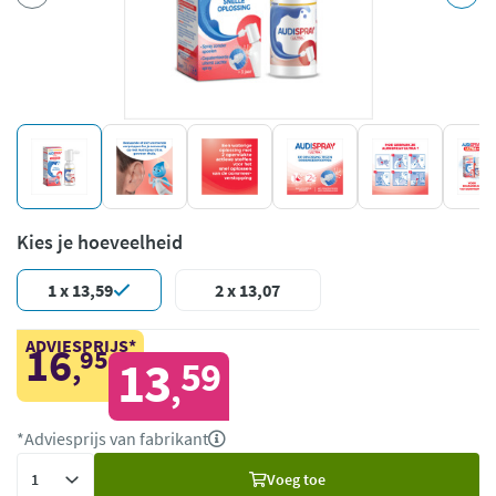
Kies je hoeveelheid
1 x 13,59
2 x 13,07
ADVIESPRIJS*
16
95
,
13
59
,
*Adviesprijs van fabrikant
Voeg
Voeg toe
toe