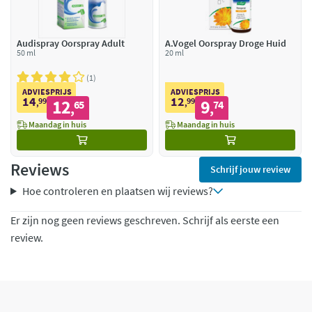
Audispray Oorspray Adult
A.Vogel Oorspray Droge Huid
50 ml
20 ml
1
ADVIESPRIJS
ADVIESPRIJS
14
12
99
12
99
9
,
65
,
74
,
,
Maandag in huis
Maandag in huis
Reviews
Schrijf jouw review
Hoe controleren en plaatsen wij reviews?
Er zijn nog geen reviews geschreven. Schrijf als eerste een
review.