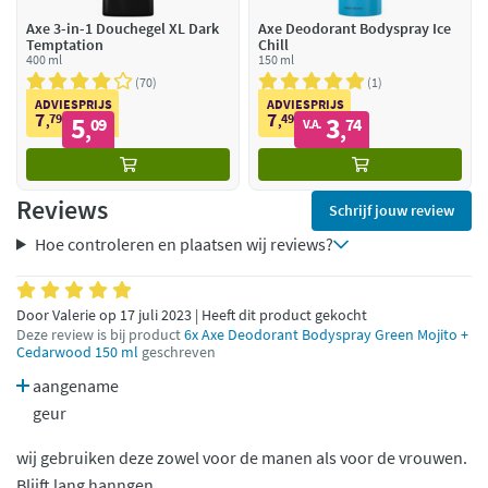
Axe 3-in-1 Douchegel XL Dark
Axe Deodorant Bodyspray Ice
Temptation
Chill
400 ml
150 ml
70
1
ADVIESPRIJS
ADVIESPRIJS
7
7
79
5
49
3
,
09
,
74
V.A.
,
,
Reviews
Schrijf jouw review
Hoe controleren en plaatsen wij reviews?
Door Valerie op 17 juli 2023 | Heeft dit product gekocht
Deze review is bij product
6x Axe Deodorant Bodyspray Green Mojito +
Cedarwood 150 ml
geschreven
aangename
geur
wij gebruiken deze zowel voor de manen als voor de vrouwen.
Blijft lang hanngen.