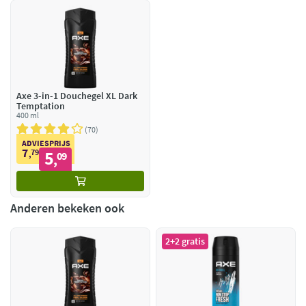
Axe 3-in-1 Douchegel XL Dark
Temptation
400 ml
70
ADVIESPRIJS
7
79
5
,
09
,
Anderen bekeken ook
2+2 gratis