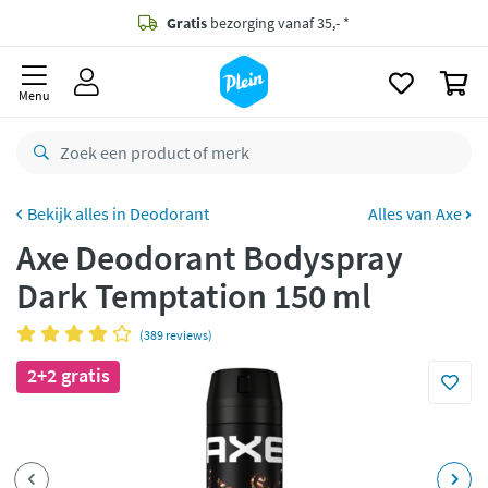
naar
oofdinhoud
Gratis
bezorging vanaf 35,- *
zoeken
0
Bestelling uiterlijk
maandag
in huis *
Menu
Gratis
retourneren
8,8/10
Goed
CO2 neutraal
bezorgd
Deodorant
Alles van Axe
Axe Deodorant Bodyspray
Betaal met Klarna
Dark Temptation 150 ml
(389 reviews)
2+2 gratis