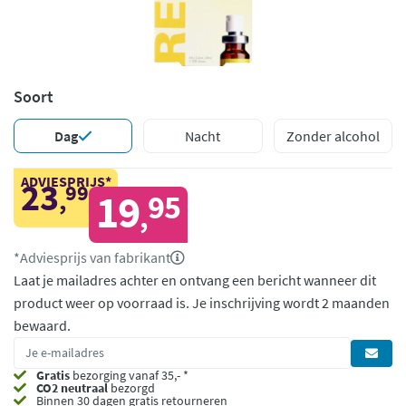
Soort
Dag
Nacht
Zonder alcohol
ADVIESPRIJS*
23
99
,
19
95
,
*Adviesprijs van fabrikant
Laat je mailadres achter en ontvang een bericht wanneer dit
product weer op voorraad is.
Je inschrijving wordt 2 maanden
bewaard.
Gratis
bezorging vanaf 35,- *
CO2 neutraal
bezorgd
Binnen 30 dagen gratis retourneren