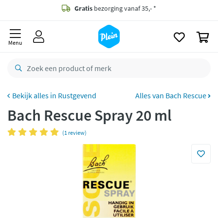
naar
oofdinhoud
Gratis
bezorging vanaf 35,- *
zoeken
0
Voor
23.59u
besteld,
morgen
in huis *
Menu
Gratis
retourneren
8,8/10
Goed
CO2 neutraal
bezorgd
Rustgevend
Alles van Bach Rescue
Bach Rescue Spray 20 ml
Betaal met Klarna
(1 review)