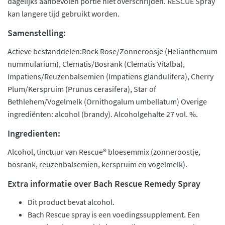
dagelijks aanbevolen portie niet overschrijden. RESCUE Spray
kan langere tijd gebruikt worden.
Samenstelling:
Actieve bestanddelen:Rock Rose/Zonneroosje (Helianthemum
nummularium), Clematis/Bosrank (Clematis Vitalba),
Impatiens/Reuzenbalsemien (Impatiens glandulifera), Cherry
Plum/Kerspruim (Prunus cerasifera), Star of
Bethlehem/Vogelmelk (Ornithogalum umbellatum) Overige
ingrediënten: alcohol (brandy). Alcoholgehalte 27 vol. %.
Ingredienten:
Alcohol, tinctuur van Rescue® bloesemmix (zonneroostje,
bosrank, reuzenbalsemien, kerspruim en vogelmelk).
Extra informatie over Bach Rescue Remedy Spray
Dit product bevat alcohol.
Bach Rescue spray is een voedingssupplement. Een