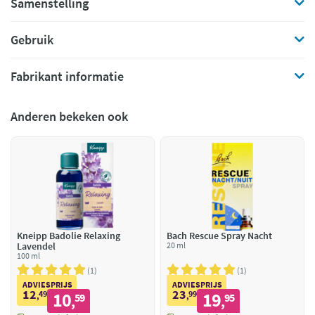
Samenstelling
Gebruik
Fabrikant informatie
Anderen bekeken ook
Kneipp Badolie Relaxing
Bach Rescue Spray Nacht
Lavendel
20 ml
100 ml
1
1
ADVIESPRIJS
ADVIESPRIJS
12
23
49
10
99
19
,
59
,
95
,
,