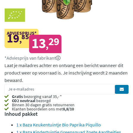
ADVIESPRIJS*
19
85
,
13
29
,
*Adviesprijs van fabrikant
Laat je mailadres achter en ontvang een bericht wanneer dit
product weer op voorraad is.
Je inschrijving wordt 2 maanden
bewaard.
Gratis
bezorging vanaf 35,- *
CO2 neutraal
bezorgd
Binnen 30 dagen gratis retourneren
Klanten beoordelen ons met
8,8/10
Inhoud pakket
1 x Baza Keukentuintje Bio Paprika Piquillo
1 x Baza Kindertuintje Greensquad Zoete Aardbeitjes