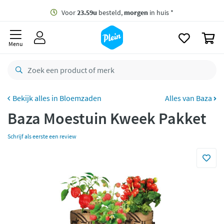
naar
oofdinhoud
Gratis
bezorging vanaf 35,- *
zoeken
0
Voor
23.59u
besteld,
morgen
in huis *
Menu
Gratis
retourneren
8,8/10
Goed
CO2 neutraal
bezorgd
Bloemzaden
Alles van Baza
Baza Moestuin Kweek Pakket
Betaal met Klarna
Schrijf als eerste een review