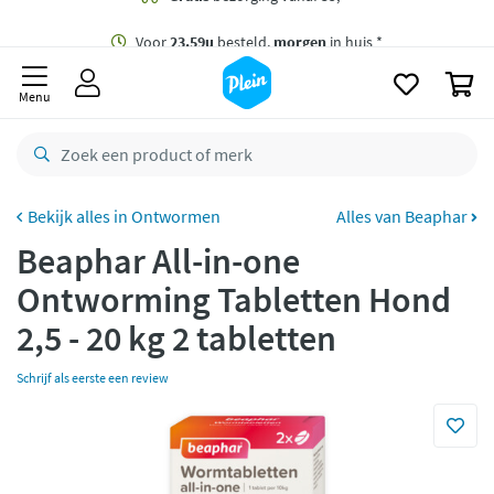
naar
oofdinhoud
Gratis
bezorging vanaf 35,- *
zoeken
0
Voor
23.59u
besteld,
morgen
in huis *
Menu
Gratis
retourneren
8,8/10
Goed
CO2 neutraal
bezorgd
Ontwormen
Alles van Beaphar
Beaphar All-in-one
Betaal met Klarna
Ontworming Tabletten Hond
2,5 - 20 kg 2 tabletten
Schrijf als eerste een review