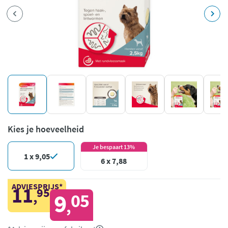
Kies je hoeveelheid
Je bespaart 13%
1 x 9,05
6 x 7,88
ADVIESPRIJS*
11
95
,
9
05
,