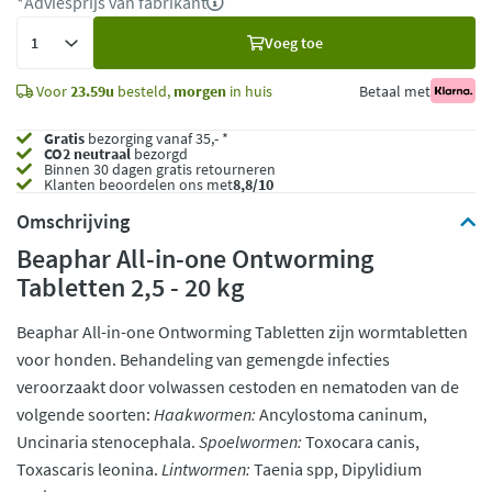
*Adviesprijs van fabrikant
Voeg
Voeg toe
toe
Voor
23.59u
besteld,
morgen
in huis
Betaal met
Gratis
bezorging vanaf 35,- *
CO2 neutraal
bezorgd
Binnen 30 dagen gratis retourneren
Klanten beoordelen ons met
8,8/10
Omschrijving
Beaphar All-in-one Ontworming
Tabletten 2,5 - 20 kg
Beaphar All-in-one Ontworming Tabletten zijn wormtabletten
voor honden. Behandeling van gemengde infecties
veroorzaakt door volwassen cestoden en nematoden van de
volgende soorten:
Haakwormen:
Ancylostoma caninum,
Uncinaria stenocephala.
Spoelwormen:
Toxocara canis,
Toxascaris leonina.
Lintwormen:
Taenia spp, Dipylidium