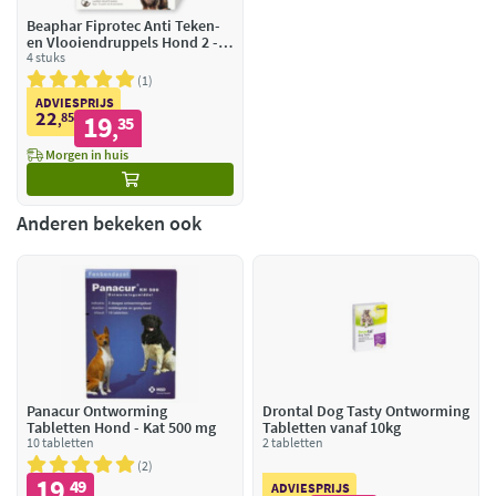
Beaphar Fiprotec Anti Teken-
en Vlooiendruppels Hond 2 -
10 kg
4 stuks
1
ADVIESPRIJS
22
85
19
,
35
,
Morgen in huis
Anderen bekeken ook
Panacur Ontworming
Drontal Dog Tasty Ontworming
Tabletten Hond - Kat 500 mg
Tabletten vanaf 10kg
10 tabletten
2 tabletten
2
19
49
,
ADVIESPRIJS