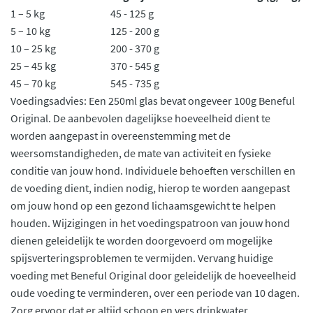
1 – 5 kg
45 - 125 g
5 – 10 kg
125 - 200 g
10 – 25 kg
200 - 370 g
25 – 45 kg
370 - 545 g
45 – 70 kg
545 - 735 g
Voedingsadvies: Een 250ml glas bevat ongeveer 100g Beneful
Original. De aanbevolen dagelijkse hoeveelheid dient te
worden aangepast in overeenstemming met de
weersomstandigheden, de mate van activiteit en fysieke
conditie van jouw hond. Individuele behoeften verschillen en
de voeding dient, indien nodig, hierop te worden aangepast
om jouw hond op een gezond lichaamsgewicht te helpen
houden. Wijzigingen in het voedingspatroon van jouw hond
dienen geleidelijk te worden doorgevoerd om mogelijke
spijsverteringsproblemen te vermijden. Vervang huidige
voeding met Beneful Original door geleidelijk de hoeveelheid
oude voeding te verminderen, over een periode van 10 dagen.
Zorg ervoor dat er altijd schoon en vers drinkwater