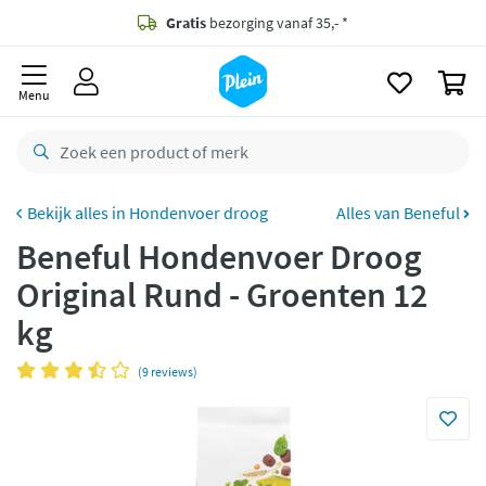
naar
oofdinhoud
Gratis
bezorging vanaf 35,- *
zoeken
0
Bestelling uiterlijk
zaterdag
in huis *
Menu
Gratis
retourneren
8,8/10
Goed
CO2 neutraal
bezorgd
Hondenvoer droog
Alles van Beneful
Beneful Hondenvoer Droog
Betaal met Klarna
Original Rund - Groenten 12
kg
(9 reviews)