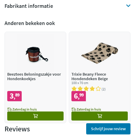
Fabrikant informatie
Anderen bekeken ook
Beeztees Beloningszakje voor
Trixie Beany Fleece
Hondenkoekjes
Hondendeken Beige
100 x 70 cm
2
3
6
89
99
,
,
Zaterdag in huis
Zaterdag in huis
Reviews
Schrijf jouw review