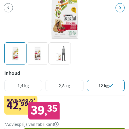
Inhoud
1,4 kg
2,8 kg
12 kg
ADVIESPRIJS*
42
99
,
39
35
,
*Adviesprijs van fabrikant