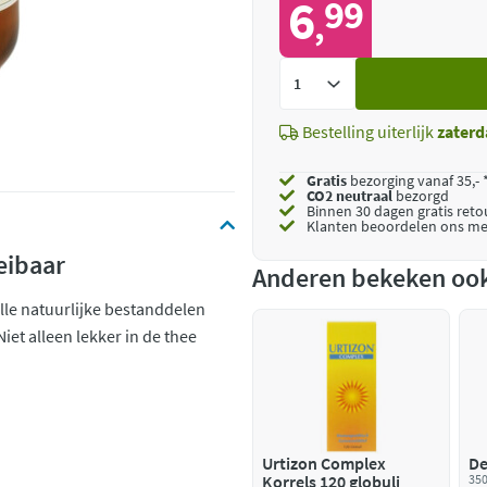
6
99
,
Voeg
toe
Bestelling uiterlijk
zaterd
Gratis
bezorging vanaf 35,- 
CO2 neutraal
bezorgd
Binnen 30 dagen gratis ret
Klanten beoordelen ons me
eibaar
Anderen bekeken oo
lle natuurlijke bestanddelen
iet alleen lekker in de thee
Urtizon Complex
De
Korrels 120 globuli
350