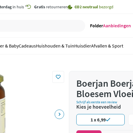
terdag
in huis *
Gratis
retourneren
CO2 neutraal
bezorgd
Folder
Aanbiedingen
er & Baby
Cadeaus
Huishouden & Tuin
Huisdier
Afvallen & Sport
Boerjan Boer
Bloesem Vloei
Schrijf als eerste een review
Kies je hoeveelheid
1 x 6,99