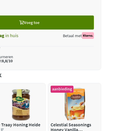
Voeg toe
ag
in huis
Betaal met
*
ourneren
t
8,8/10
k
aanbieding
 Traay Honing Heide
Celestial Seasonings
 gr
Honey Vanilla