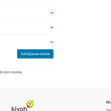
Schrijf jouw review
te een review.
Ni
On