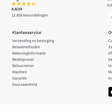
Sch
8,8/10
12.858 beoordelingen
Klantenservice
O
Verzending en bezorging
C
Betaalmethoden
Za
Rekeninginformatie
Af
Bestelproces
Va
Retourneren
O
Klachten
M
Garantie
In
Duurzaamheid