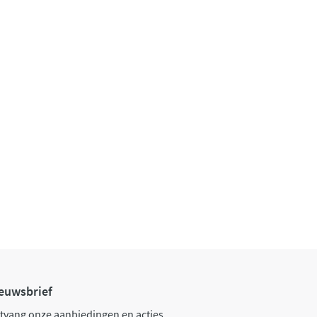
euwsbrief
tvang onze aanbiedingen en acties.