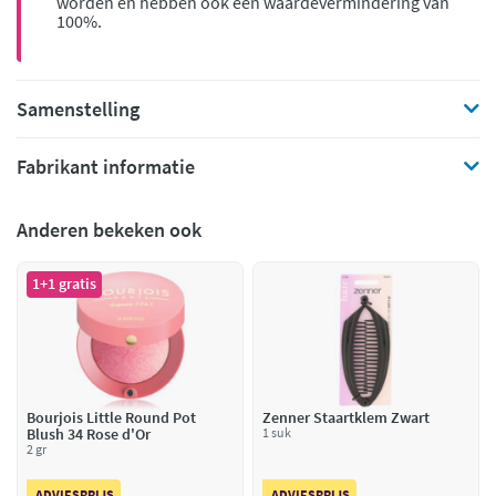
worden en hebben ook een waardevermindering van
100%.
Samenstelling
Fabrikant informatie
Anderen bekeken ook
1+1 gratis
Bourjois Little Round Pot
Zenner Staartklem Zwart
Blush 34 Rose d'Or
1 suk
2 gr
ADVIESPRIJS
ADVIESPRIJS