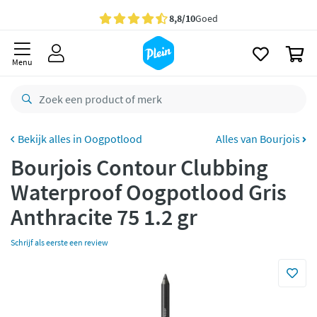
naar
oofdinhoud
Gratis
bezorging vanaf 35,- *
zoeken
0
Voor
23.59u
besteld,
morgen
in huis *
Menu
Gratis
retourneren
8,8/10
Goed
CO2 neutraal
bezorgd
Oogpotlood
Alles van Bourjois
Bourjois Contour Clubbing
Betaal met Klarna
Waterproof Oogpotlood Gris
Anthracite 75 1.2 gr
Schrijf als eerste een review