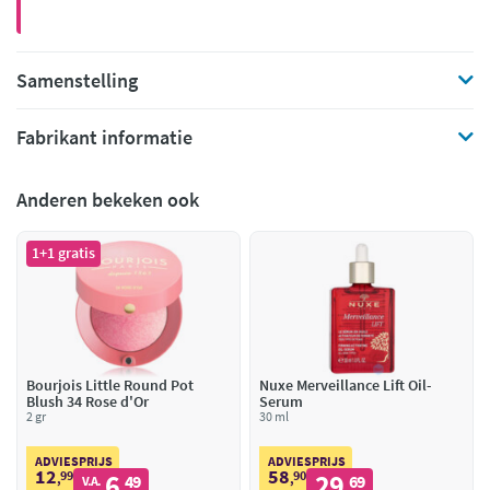
Samenstelling
Fabrikant informatie
Anderen bekeken ook
1+1 gratis
Bourjois Little Round Pot
Nuxe Merveillance Lift Oil-
Blush 34 Rose d'Or
Serum
2 gr
30 ml
ADVIESPRIJS
ADVIESPRIJS
12
58
99
6
90
29
,
49
,
69
V.A.
,
,