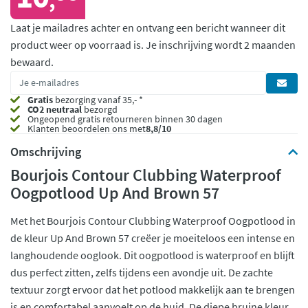
,
Laat je mailadres achter en ontvang een bericht wanneer dit
product weer op voorraad is.
Je inschrijving wordt 2 maanden
bewaard.
Gratis
bezorging vanaf 35,- *
CO2 neutraal
bezorgd
Ongeopend
gratis retourneren binnen 30 dagen
Klanten beoordelen ons met
8,8/10
Omschrijving
Bourjois Contour Clubbing Waterproof
Oogpotlood Up And Brown 57
Met het Bourjois Contour Clubbing Waterproof Oogpotlood in
de kleur Up And Brown 57 creëer je moeiteloos een intense en
langhoudende ooglook. Dit oogpotlood is waterproof en blijft
dus perfect zitten, zelfs tijdens een avondje uit. De zachte
textuur zorgt ervoor dat het potlood makkelijk aan te brengen
is en comfortabel aanvoelt op de huid. De diepe bruine kleur