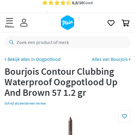
naar
oofdinhoud
Gratis
bezorging vanaf 35,- *
zoeken
0
Voor
23.59u
besteld,
maandag
in huis *
Menu
Gratis
retourneren
8,8/10
Goed
CO2 neutraal
bezorgd
Oogpotlood
Alles van Bourjois
Bourjois Contour Clubbing
Betaal met Klarna
Waterproof Oogpotlood Up
And Brown 57 1.2 gr
Schrijf als eerste een review