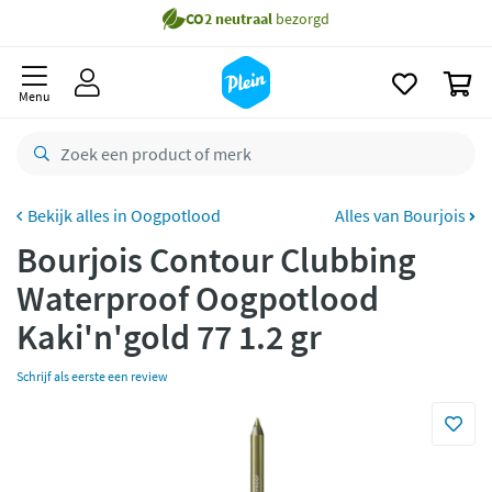
naar
oofdinhoud
Gratis
bezorging vanaf 35,- *
zoeken
0
Voor
23.59u
besteld,
morgen
in huis *
Menu
Gratis
retourneren
8,8/10
Goed
CO2 neutraal
bezorgd
Oogpotlood
Alles van Bourjois
Bourjois Contour Clubbing
Betaal met Klarna
Waterproof Oogpotlood
Kaki'n'gold 77 1.2 gr
Schrijf als eerste een review