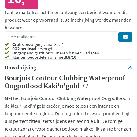
,
Laat je mailadres achter en ontvang een bericht wanneer dit
product weer op voorraad is.
Je inschrijving wordt 2 maanden
bewaard.
Gratis
bezorging vanaf 35,- *
CO2 neutraal
bezorgd
Ongeopend
gratis retourneren binnen 30 dagen
Klanten beoordelen ons met
8,8/10
Omschrijving
Bourjois Contour Clubbing Waterproof
Oogpotlood Kaki'n'gold 77
Met het Bourjois Contour Clubbing Waterproof Oogpotlood in
de kleur Kaki'n'gold creëer je moeiteloos een intense en
langhoudende ooglook. Dit oogpotlood is waterproof en blijft
dus perfect zitten, zelfs tijdens een avondje uit. De romige
textuur zorgt ervoor dat het potlood makkelijk aan te brengen
is en goed blendt. De prachtige kaki en gouden