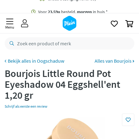
naar
oofdinhoud
Gratis
bezorging vanaf 35,- *
zoeken
0
Voor
23.59u
besteld,
morgen
in huis *
Menu
Gratis
retourneren
8,8/10
Goed
CO2 neutraal
bezorgd
Oogschaduw
Alles van Bourjois
Bourjois Little Round Pot
Betaal met Klarna
Eyeshadow 04 Eggshell'ent
1,20 gr
Schrijf als eerste een review