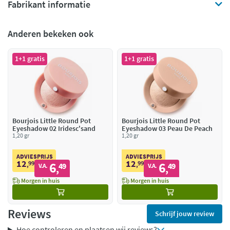
Fabrikant informatie
Anderen bekeken ook
1+1 gratis
1+1 gratis
Bourjois Little Round Pot
Bourjois Little Round Pot
Eyeshadow 02 Iridesc'sand
Eyeshadow 03 Peau De Peach
1,20 gr
1,20 gr
ADVIESPRIJS
ADVIESPRIJS
12
12
99
6
99
6
,
49
,
49
V.A.
V.A.
,
,
Morgen in huis
Morgen in huis
Reviews
Schrijf jouw review
Hoe controleren en plaatsen wij reviews?