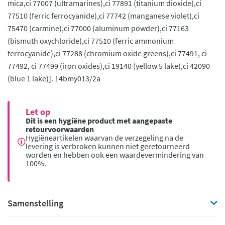
mica,ci 77007 (ultramarines),ci 77891 (titanium dioxide),ci
77510 (ferric ferrocyanide),ci 77742 (manganese violet),ci
75470 (carmine),ci 77000 (aluminum powder),ci 77163
(bismuth oxychloride),ci 77510 (ferric ammonium
ferrocyanide),ci 77288 (chromium oxide greens),ci 77491, ci
77492, ci 77499 (iron oxides),ci 19140 (yellow 5 lake),ci 42090
(blue 1 lake)]. 14bmy013/2a
Let op
Dit is een hygiëne product met aangepaste
retourvoorwaarden
Hygiëneartikelen waarvan de verzegeling na de
levering is verbroken kunnen niet geretourneerd
worden en hebben ook een waardevermindering van
100%.
Samenstelling