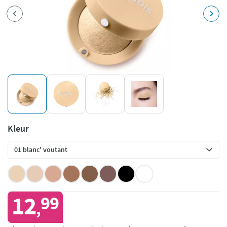
Kleur
12
99
,