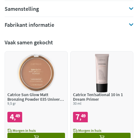
Samenstelling
Fabrikant informatie
Vaak samen gekocht
Catrice Sun Glow Matt
Catrice Ten!sational 10 in 1
Bronzing Powder 035 Universal
Dream Primer
Bronze
9,5 gr
30 ml
4
7
49
49
,
,
Morgen in huis
Morgen in huis