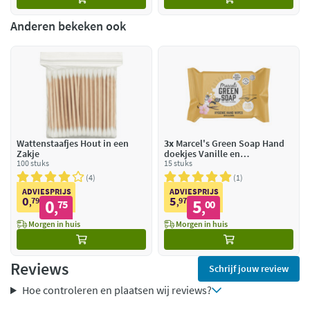
Anderen bekeken ook
Wattenstaafjes Hout in een
3x
Marcel's Green Soap Hand
Zakje
doekjes Vanille en
100 stuks
Kersenbloesem
15 stuks
4
1
ADVIESPRIJS
ADVIESPRIJS
0
5
79
0
97
5
,
75
,
00
,
,
Morgen in huis
Morgen in huis
Reviews
Schrijf jouw review
Hoe controleren en plaatsen wij reviews?