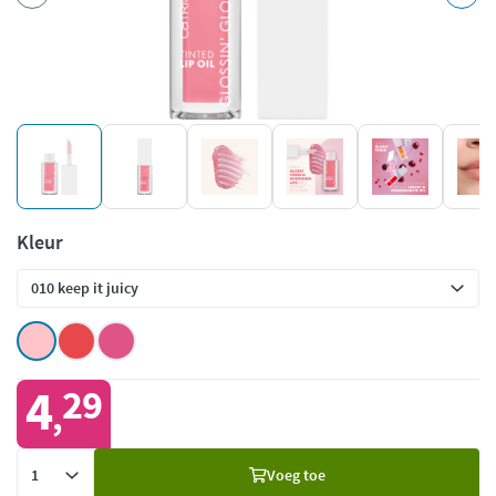
Kleur
4
29
,
Voeg
Voeg toe
toe