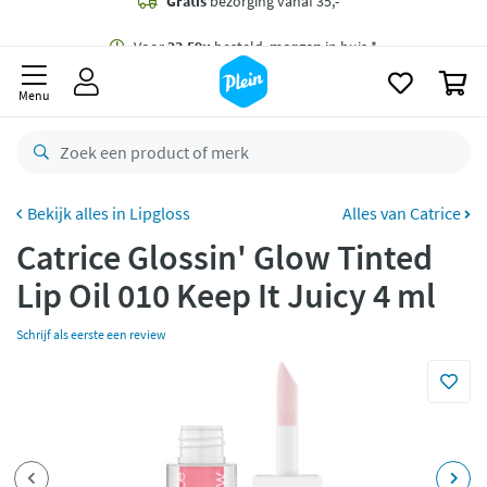
naar
oofdinhoud
Gratis
bezorging vanaf 35,- *
zoeken
0
Voor
23.59u
besteld,
morgen
in huis *
Menu
Gratis
retourneren
8,8/10
Goed
CO2 neutraal
bezorgd
Lipgloss
Alles van Catrice
Catrice Glossin' Glow Tinted
Betaal met Klarna
Lip Oil 010 Keep It Juicy 4 ml
Schrijf als eerste een review