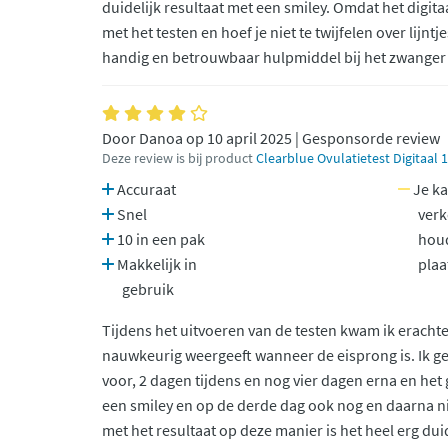
duidelijk resultaat met een smiley. Omdat het digitaal
met het testen en hoef je niet te twijfelen over lijntj
handig en betrouwbaar hulpmiddel bij het zwange
Door Danoa op 10 april 2025 | Gesponsorde review
Deze review is bij product
Clearblue Ovulatietest Digitaal 
Accuraat
Je ka
Snel
verk
10 in een pak
hou
Makkelijk in
plaa
gebruik
Tijdens het uitvoeren van de testen kwam ik erachte
nauwkeurig weergeeft wanneer de eisprong is. Ik ge
voor, 2 dagen tijdens en nog vier dagen erna en het
een smiley en op de derde dag ook nog en daarna ni
met het resultaat op deze manier is het heel erg dui