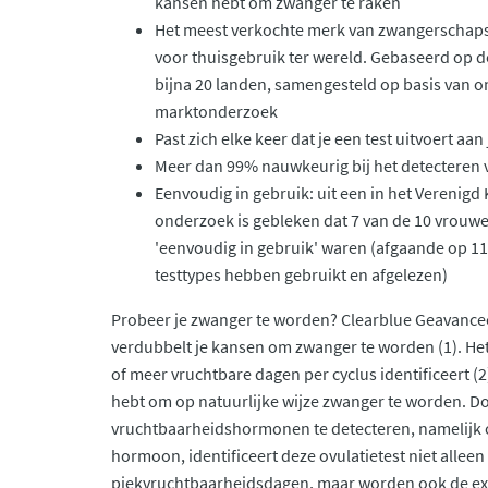
kansen hebt om zwanger te raken
Het meest verkochte merk van zwangerschaps
voor thuisgebruik ter wereld. Gebaseerd op d
bijna 20 landen, samengesteld op basis van o
marktonderzoek
Past zich elke keer dat je een test uitvoert a
Meer dan 99% nauwkeurig bij het detecteren
Eenvoudig in gebruik: uit een in het Verenigd
onderzoek is gebleken dat 7 van de 10 vrouwen
'eenvoudig in gebruik' waren (afgaande op 11
testtypes hebben gebruikt en afgelezen)
Probeer je zwanger te worden? Clearblue Geavancee
verdubbelt je kansen om zwanger te worden (1). Het 
of meer vruchtbare dagen per cyclus identificeert (
hebt om op natuurlijke wijze zwanger te worden. D
vruchtbaarheidshormonen te detecteren, namelijk 
hormoon, identificeert deze ovulatietest niet alleen
piekvruchtbaarheidsdagen, maar worden ook de ex