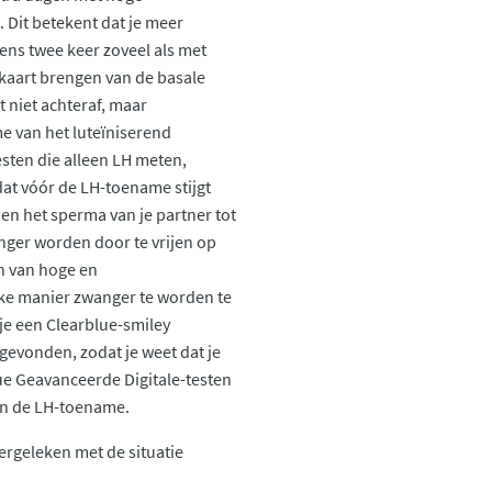
 Dit betekent dat je meer
ns twee keer zoveel als met
n kaart brengen van de basale
 niet achteraf, maar
e van het luteïniserend
esten die alleen LH meten,
at vóór de LH-toename stijgt
en het sperma van je partner tot
anger worden door te vrijen op
n van hoge en
ke manier zwanger te worden te
 je een Clearblue-smiley
gevonden, zodat je weet dat je
lue Geavanceerde Digitale-testen
an de LH-toename.
vergeleken met de situatie