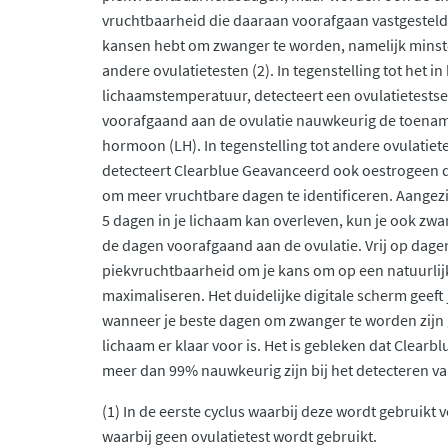
vruchtbaarheid die daaraan voorafgaan vastgesteld.
kansen hebt om zwanger te worden, namelijk minste
andere ovulatietesten (2). In tegenstelling tot het i
lichaamstemperatuur, detecteert een ovulatietestset
voorafgaand aan de ovulatie nauwkeurig de toenam
hormoon (LH). In tegenstelling tot andere ovulatiet
detecteert Clearblue Geavanceerd ook oestrogeen d
om meer vruchtbare dagen te identificeren. Aangezi
5 dagen in je lichaam kan overleven, kun je ook zw
de dagen voorafgaand aan de ovulatie. Vrij op dage
piekvruchtbaarheid om je kans om op een natuurlij
maximaliseren. Het duidelijke digitale scherm geeft
wanneer je beste dagen om zwanger te worden zijn 
lichaam er klaar voor is. Het is gebleken dat Clearb
meer dan 99% nauwkeurig zijn bij het detecteren v
(1) In de eerste cyclus waarbij deze wordt gebruikt 
waarbij geen ovulatietest wordt gebruikt.