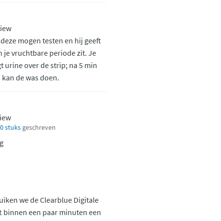
view
b deze mogen testen en hij geeft
n je vruchtbare periode zit. Je
t urine over de strip; na 5 min
d kan de was doen.
view
10 stuks
geschreven
ig
iken we de Clearblue Digitale
eft binnen een paar minuten een