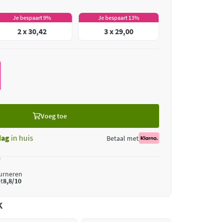
Je bespaart 9%
Je bespaart 13%
2 x 30,42
3 x 29,00
Voeg toe
dag
in huis
Betaal met
*
ourneren
t
8,8/10
k