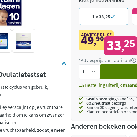
Kies je hoeveelheid
1 x 33,25
ADVIESPRIJS*
49
90
,
33
25
,
*Adviesprijs van fabrikant
Voeg
Ovulatietestset
toe
Bestelling uiterlijk
maan
ste cyclus van gebruik,
en
Gratis
bezorging vanaf 35,- 
CO2 neutraal
bezorgd
ley verschijnt op je vruchtbare
Binnen 30 dagen gratis ret
Klanten beoordelen ons me
baarheid om je kans om zwanger
maliseren
Anderen bekeken oo
e vruchtbaarheid, zodat je meer