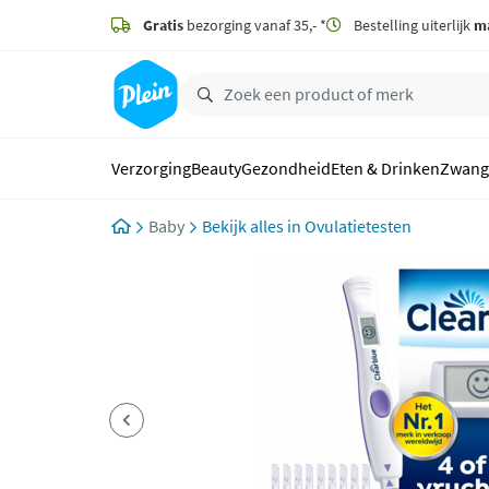
naar
hoofdinhoud
Gratis
bezorging vanaf 35,- *
Bestelling uiterlijk
m
zoeken
Verzorging
Beauty
Gezondheid
Eten & Drinken
Zwang
Baby
Ovulatietesten