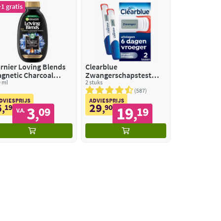
1 gratis
rnier Loving Blends
Clearblue
gnetic Charcoal
Zwangerschapstest
hampoo
 ml
Ultravroeg Digitaal
2 stuks
587
DVIESPRIJS
ADVIESPRIJS
6
29
,
19
,
90
3
19
09
19
,
,
V.A.