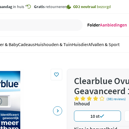
aandag
in huis *
Gratis
retourneren
CO2 neutraal
bezorgd
Folder
Aanbiedingen
er & Baby
Cadeaus
Huishouden & Tuin
Huisdier
Afvallen & Sport
Clearblue Ovul
Geavanceerd 
(381 reviews)
Inhoud
10 st