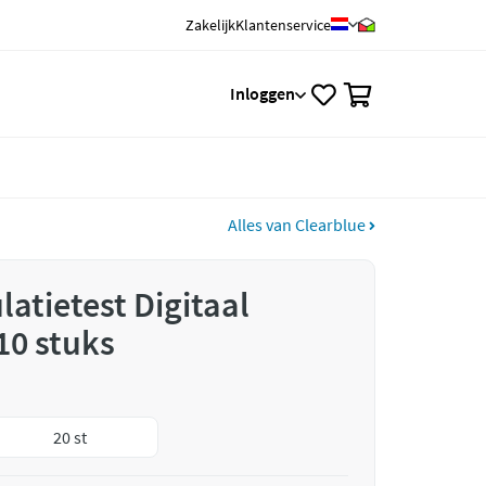
Zakelijk
Klantenservice
0
Inloggen
Alles van Clearblue
atietest Digitaal
10 stuks
20 st