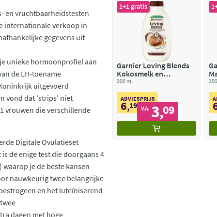
1+1 gratis
1+
- en vruchtbaarheidstesten
e internationale verkoop in
nafhankelijke gegevens uit
an je unieke hormoonprofiel aan
Garnier Loving Blends
Ga
 van de LH-toename
Kokosmelk en
Ma
Macadamia Shampoo
300 ml
S
300
 Koninkrijk uitgevoerd
 vond dat 'strips' niet
ADVIESPRIJS
A
6
,
19
3
09
,
V.A.
1 vrouwen die verschillende
rde Digitale Ovulatieset
is de enige test die doorgaans 4
2) waarop je de beste kansen
oor nauwkeurig twee belangrijke
oestrogeen en het luteïniserend
 twee
tra dagen met hoge