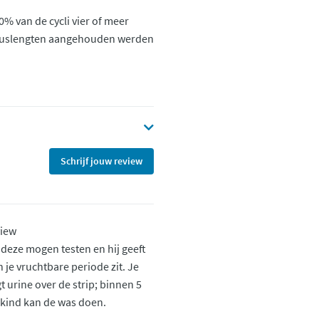
% van de cycli vier of meer
cycluslengten aangehouden werden
Schrijf jouw review
view
b deze mogen testen en hij geeft
n je vruchtbare periode zit. Je
t urine over de strip; binnen 5
 kind kan de was doen.