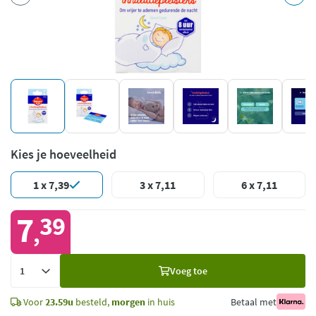
Kies je hoeveelheid
1 x 7,39
3 x 7,11
6 x 7,11
7
39
,
Voeg
Voeg toe
toe
Voor
23.59u
besteld,
morgen
in huis
Betaal met