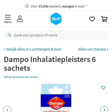
naar
oofdinhoud
Gratis
bezorging vanaf 35,- *
zoeken
0
Voor
23.59u
besteld,
morgen
in huis *
Menu
Gratis
retourneren
8,8/10
Goed
CO2 neutraal
bezorgd
Luchtwegen & keel
Alles van Dampo
Dampo Inhalatiepleisters 6
Betaal met Klarna
sachets
Schrijf als eerste een review