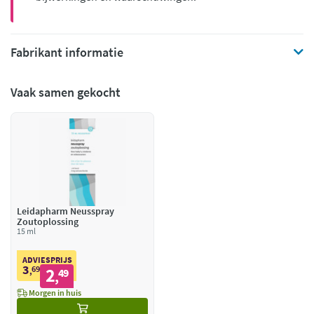
Fabrikant informatie
Vaak samen gekocht
Leidapharm Neusspray
Zoutoplossing
15 ml
ADVIESPRIJS
3
69
2
,
49
,
Morgen in huis