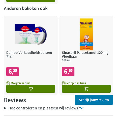
Anderen bekeken ook
Dampo Verkoudheidsbalsem
Sinaspril Paracetamol 120 mg
30 gr
Vloeibaar
100 ml
6
6
35
65
,
,
Morgen in huis
Morgen in huis
Reviews
Schrijf jouw review
Hoe controleren en plaatsen wij reviews?