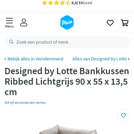
naar
oofdinhoud
Gratis
bezorging vanaf 35,- *
zoeken
0
Voor
23.59u
besteld,
morgen
in huis *
Menu
Gratis
retourneren
8,8/10
Goed
CO2 neutraal
bezorgd
Hondenmand
Alles van Designed by Lotte
Designed by Lotte Bankkussen
Betaal met Klarna
Ribbed Lichtgrijs 90 x 55 x 13,5
cm
Schrijf als eerste een review