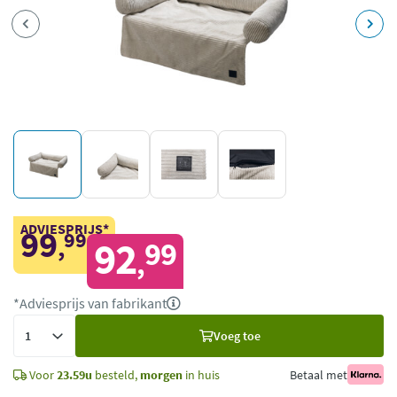
ADVIESPRIJS*
99
99
,
92
99
,
*Adviesprijs van fabrikant
Voeg
Voeg toe
toe
Voor
23.59u
besteld,
morgen
in huis
Betaal met