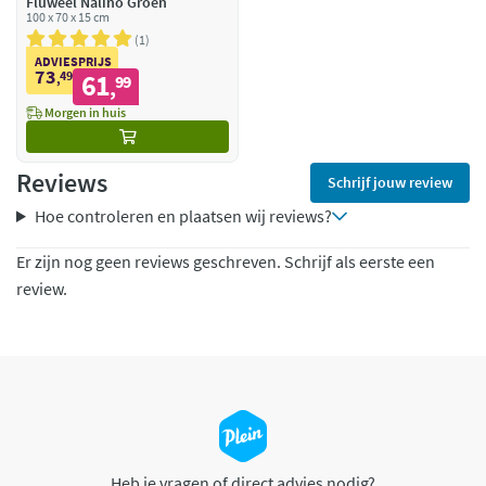
Fluweel Nalino Groen
100 x 70 x 15 cm
1
ADVIESPRIJS
73
49
61
,
99
,
Morgen in huis
Reviews
Schrijf jouw review
Hoe controleren en plaatsen wij reviews?
Er zijn nog geen reviews geschreven. Schrijf als eerste een
review.
Heb je vragen of direct advies nodig?