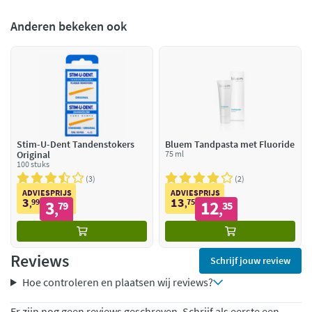
Anderen bekeken ook
Stim-U-Dent Tandenstokers
Bluem Tandpasta met Fluoride
Original
75 ml
100 stuks
3
2
ADVIESPRIJS
ADVIESPRIJS
3
13
99
3
75
12
,
79
,
35
,
,
Reviews
Schrijf jouw review
Hoe controleren en plaatsen wij reviews?
Er zijn nog geen reviews geschreven. Schrijf als eerste een