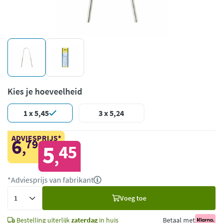
Kies je hoeveelheid
1 x 5,45
3 x 5,24
ADVIESPRIJS*
6
79
,
5
45
,
*Adviesprijs van fabrikant
Voeg
Voeg toe
toe
Bestelling uiterlijk
zaterdag
in huis
Betaal met