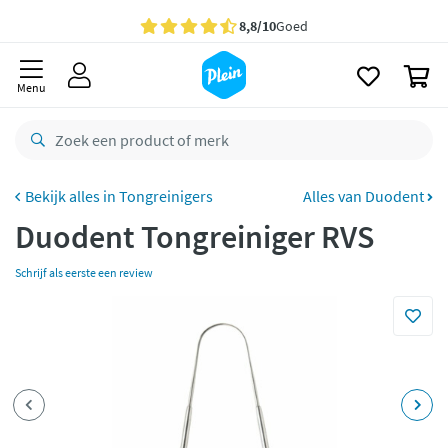
naar
oofdinhoud
Gratis
bezorging vanaf 35,- *
zoeken
0
Bestelling uiterlijk
zaterdag
in huis *
Menu
Gratis
retourneren
8,8/10
Goed
CO2 neutraal
bezorgd
Tongreinigers
Alles van Duodent
Duodent Tongreiniger RVS
Betaal met Klarna
Schrijf als eerste een review