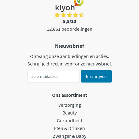
8,8/10
12.861 beoordelingen
Nieuwsbrief
Ontvang onze aanbiedingen en acties.
Schrijf je direct in voor onze nieuwsbrief.
Inschrijven
Ons assortiment
Verzorging
Beauty
Gezondheid
Eten & Drinken
Zwanger & Baby