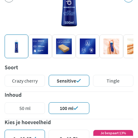
Soort
Crazy cherry
Sensitive
Tingle
Inhoud
50 ml
100 ml
Kies je hoeveelheid
Je bespaart 13%