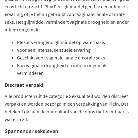
en is licht en zacht. Play Feel glijmiddel geeft je een intense
ervaring, of je het nu gebruikt voor vaginale, anale of orale
seks. Het glijmiddel vermindert vaginale droogheid en ander
intiem ongemak.
Plezierverhogend glijmiddel op waterbasis
Voor een intense, sensuele ervaring
Geschikt voor vaginale, anale en orale seks
Kan vaginale droogheid en intiem ongemak
verminderen
Discreet verpakt
Alle producten uit de categorie Seksualiteit worden discreet
verpakt en worden bezorgd in een verpakking van Plein. Dat
betekent dat aan de buitenkant van de doos niet zichtbaar is
wat erin zit.
Spannender seksleven