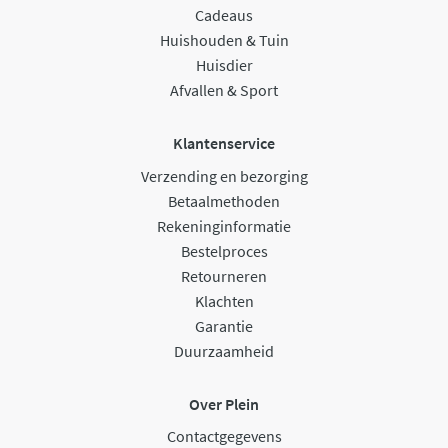
Cadeaus
Huishouden & Tuin
Huisdier
Afvallen & Sport
Klantenservice
Verzending en bezorging
Betaalmethoden
Rekeninginformatie
Bestelproces
Retourneren
Klachten
Garantie
Duurzaamheid
Over Plein
Contactgegevens