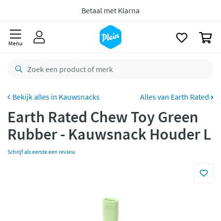
Gratis
bezorging vanaf 35,- *
naar
oofdinhoud
zoeken
Bestelling uiterlijk
zaterdag
in huis *
0
Gratis
retourneren
Menu
8,8/10
Goed
CO2 neutraal
bezorgd
Kauwsnacks
Alles van Earth Rated
Betaal met Klarna
Earth Rated Chew Toy Green
Rubber - Kauwsnack Houder L
Schrijf als eerste een review