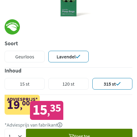
Soort
Geurloos
Lavendel
Inhoud
15 st
120 st
315 st
ADVIESPRIJS*
19
00
,
15
35
,
*Adviesprijs van fabrikant
Voeg
Voeg toe