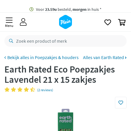
naar
oofdinhoud
Gratis
bezorging vanaf 35,- *
zoeken
0
Voor
23.59u
besteld,
morgen
in huis *
Menu
Gratis
retourneren
8,8/10
Goed
CO2 neutraal
bezorgd
Poepzakjes & houders
Alles van Earth Rated
Earth Rated Eco Poepzakjes
Betaal met Klarna
Lavendel 21 x 15 zakjes
(2 reviews)