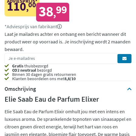
ADVIESPRIJS*
110
00
,
38
99
,
*Adviesprijs van fabrikant
Laat je mailadres achter en ontvang een bericht wanneer dit
product weer op voorraad is.
Je inschrijving wordt 2 maanden
bewaard.
Gratis
thuisbezorgd
CO2 neutraal
bezorgd
Binnen 30 dagen gratis retourneren
Klanten beoordelen ons met
8,8/10
Omschrijving
Elie Saab Eau de Parfum Elixer
Elie Saab Eau de Parfum Elixir omhult jou met een intens en
luxueus aroma. De sprankelende topnoten van sinaasappel en
citroen geven direct energie, terwijl het hart van roos en
jasmijn een elegante, bloemige flair toevoegt. De warme basis