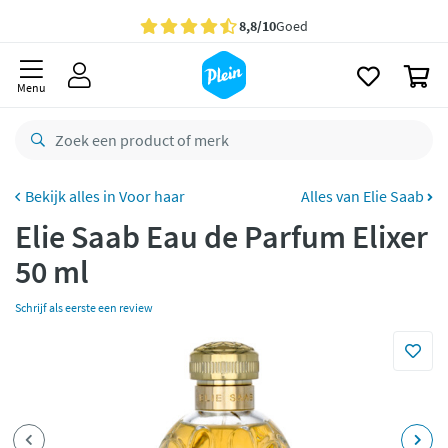
naar
oofdinhoud
Gratis
bezorging vanaf 35,- *
zoeken
0
Voor
23.59u
besteld,
morgen
in huis *
Menu
Gratis
retourneren
8,8/10
Goed
CO2 neutraal
bezorgd
Voor haar
Alles van Elie Saab
Elie Saab Eau de Parfum Elixer
Betaal met Klarna
50 ml
Schrijf als eerste een review