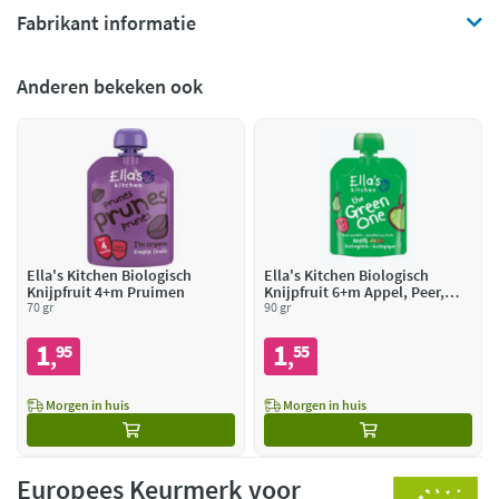
Fabrikant informatie
Anderen bekeken ook
Ella's Kitchen Biologisch
Ella's Kitchen Biologisch
Knijpfruit 4+m Pruimen
Knijpfruit 6+m Appel, Peer,
70 gr
Banaan, Kiwi
90 gr
1
1
95
55
,
,
Morgen in huis
Morgen in huis
Europees Keurmerk voor