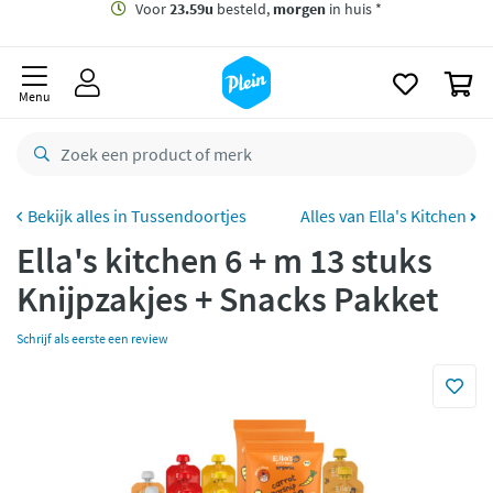
naar
oofdinhoud
Gratis
bezorging vanaf 35,- *
zoeken
0
Voor
23.59u
besteld,
morgen
in huis *
Menu
Gratis
retourneren
8,8/10
Goed
CO2 neutraal
bezorgd
Tussendoortjes
Alles van Ella's Kitchen
Ella's kitchen 6 + m 13 stuks
Betaal met Klarna
Knijpzakjes + Snacks Pakket
Schrijf als eerste een review