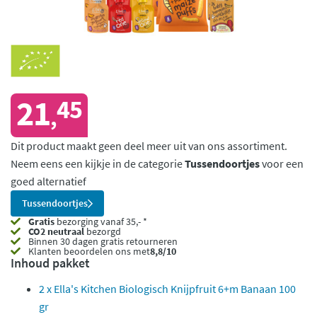
21
45
,
Dit product maakt geen deel meer uit van ons assortiment.
Neem eens een kijkje in de categorie
Tussendoortjes
voor een
goed alternatief
Tussendoortjes
Gratis
bezorging vanaf 35,- *
CO2 neutraal
bezorgd
Binnen 30 dagen gratis retourneren
Klanten beoordelen ons met
8,8/10
Inhoud pakket
2 x Ella's Kitchen Biologisch Knijpfruit 6+m Banaan 100
gr