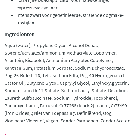
Extra fijne kwastapplicator voor nauwkeurige,
expressieve eyeliner
Intens zwart voor gedefinieerde, stralende oogmake-
upstijlen
Ingrediënten
Aqua (water), Propylene Glycol, Alcohol Denat.,
Styrene/acrylates/ammonium Methacrylate Copolymer,
Allantoin, Bisabolol, Ammonium Acrylates Copolymer,
Xanthan Gum, Potassium Sorbate, Sodium Dehydroacetate,
Ppg-26-Buteth-26, Tetrasodium Edta, Peg-40 Hydrogenated
Castor Oil, Butylene Glycol, Caprylyl Glycol, Ethylhexylglycerin,
Sodium Laureth-12 Sulfate, Sodium Lauryl Sulfate, Disodium
Laureth Sulfosuccinate, Sodium Hydroxide, Tocopherol,
Phenoxyethanol, Farnesol, Ci 77266 (black 2) (nano), Ci77499
(iron Oxides).; Niet Van Toepassing, Definiërend, Oog,
Vloeibaar/ Vloeistof, Vegan, Zonder Parabenen, Zonder Aceton