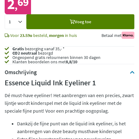
2
69
,
Voeg
Voeg toe
toe
Voor
23.59u
besteld,
morgen
in huis
Betaal met
Gratis
bezorging vanaf 35,- *
CO2 neutraal
bezorgd
Ongeopend
gratis retourneren binnen 30 dagen
Klanten beoordelen ons met
8,8/10
Omschrijving
Essence Liquid Ink Eyeliner 1
Dé must-have eyeliner! Het aanbrengen van een precies, zwart
lijntje wordt kinderspel met de liquid ink eyeliner met de
speciale fijne punt! Voor een prachtige oogopslag.
Dankzij de fijne punt van de liquid ink eyeliner, is het
aanbrengen van deze beauty musthave kinderspel