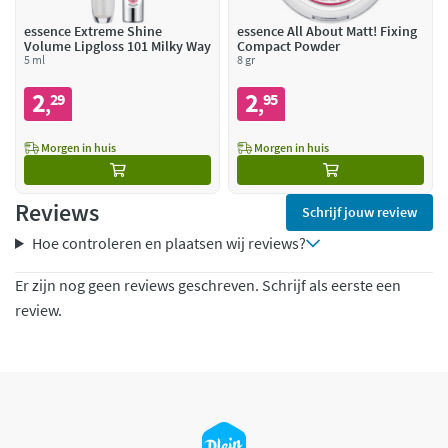
essence Extreme Shine
essence All About Matt! Fixing
Volume Lipgloss 101 Milky Way
Compact Powder
5 ml
8 gr
2
2
29
95
,
,
Morgen in huis
Morgen in huis
Reviews
Schrijf jouw review
Hoe controleren en plaatsen wij reviews?
Er zijn nog geen reviews geschreven. Schrijf als eerste een
review.