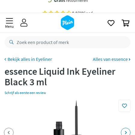
naar
oofdinhoud
Gratis
bezorging vanaf 35,- *
zoeken
0
Voor
23.59u
besteld,
morgen
in huis *
Menu
Gratis
retourneren
8,8/10
Goed
CO2 neutraal
bezorgd
Eyeliner
Alles van essence
essence Liquid Ink Eyeliner
Betaal met Klarna
Black 3 ml
Schrijf als eerste een review