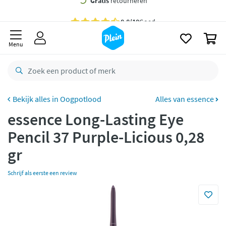
naar
oofdinhoud
Gratis
bezorging vanaf 35,- *
zoeken
0
Bestelling uiterlijk
maandag
in huis *
Menu
Gratis
retourneren
8,8/10
Goed
CO2 neutraal
bezorgd
Oogpotlood
Alles van essence
essence Long-Lasting Eye
Betaal met Klarna
Pencil 37 Purple-Licious 0,28
gr
Schrijf als eerste een review