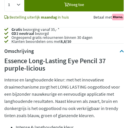
Voeg
Voeg toe
toe
Bestelling uiterlijk
maandag
in huis
Betaal met
Gratis
bezorging vanaf 35,- *
CO2 neutraal
bezorgd
Ongeopend
gratis retourneren binnen 30 dagen
Klanten beoordelen ons met
8,8/10
Omschrijving
Essence Long-Lasting Eye Pencil 37
purple-licious
Intense en langhoudende kleur: met het innovatieve
draaimechanisme zorgt het LONG LASTING oogpotlood voor
een bijzonder nauwkeurige en eenvoudige applicatie met
langhoudende resultaten. Naast kleuren als zwart, bruin en
donkergrijs is het oogpotlood nu ook verkrijgbaar in trendy
tinten zoals blauw, groen of glanzende kleuren.
Intense & langhoudende kleur