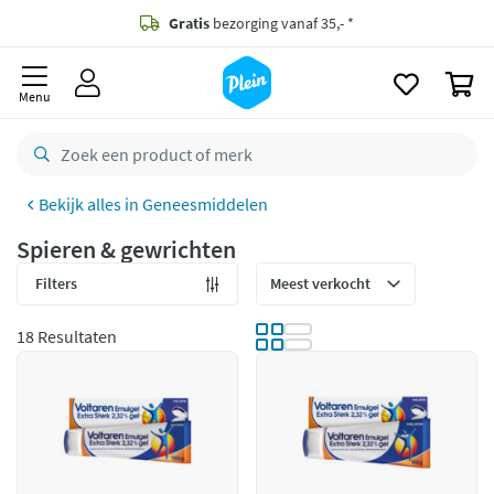
naar
oofdinhoud
Gratis
bezorging vanaf 35,- *
zoeken
0
Bestelling uiterlijk
zaterdag
in huis *
Menu
Gratis
retourneren
8,8/10
Goed
Geneesmiddelen
CO2 neutraal
bezorgd
Spieren & gewrichten
Betaal met Klarna
Filters
18 Resultaten