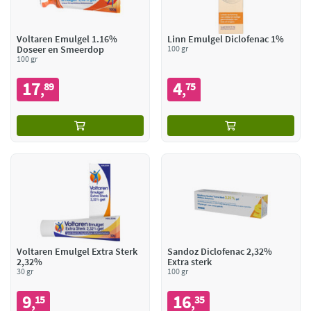
Voltaren Emulgel 1.16%
Linn Emulgel Diclofenac 1%
Doseer en Smeerdop
100 gr
100 gr
17
4
89
75
,
,
Voltaren Emulgel Extra Sterk
Sandoz Diclofenac 2,32%
2,32%
Extra sterk
30 gr
100 gr
9
16
15
35
,
,