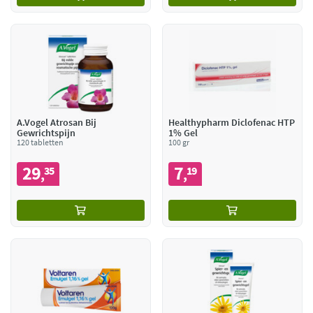
A.Vogel Atrosan Bij
Healthypharm Diclofenac HTP
Gewrichtspijn
1% Gel
120 tabletten
100 gr
29
7
35
19
,
,