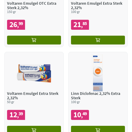
Voltaren Emulgel OTC Extra
Voltaren Emulgel Extra Sterk
Sterk 2,32%
2,32%
150 gr
100 gr
26
21
99
85
,
,
Voltaren Emulgel Extra Sterk
Linn Diclofenac 2,32% Extra
2,32%
Sterk
50 gr
100 gr
12
10
39
49
,
,