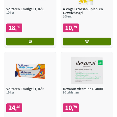
Voltaren Emulgel 1,16%
A.Vogel Atrosan Spier- en
120 gr
Gewrichtsgel
100 ml
18
10
39
79
,
,
Voltaren Emulgel 1,16%
Devaron Vitamine D 400IE
180 gr
90 tabletten
24
10
49
79
,
,