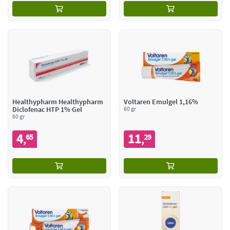
Healthypharm Healthypharm
Voltaren Emulgel 1,16%
Diclofenac HTP 1% Gel
60 gr
60 gr
4
11
65
29
,
,