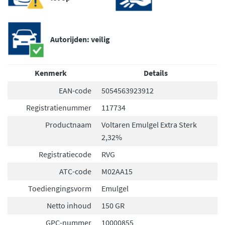
Autorijden: veilig
Kenmerk
Details
EAN-code
5054563923912
Registratienummer
117734
Productnaam
Voltaren Emulgel Extra Sterk
2,32%
Registratiecode
RVG
ATC-code
M02AA15
Toediengingsvorm
Emulgel
Netto inhoud
150 GR
GPC-nummer
10000855