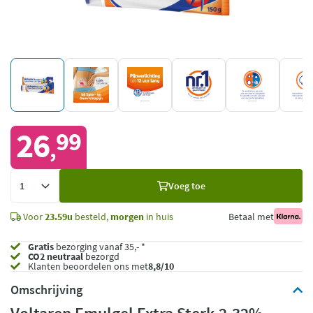
26
99
,
Voeg
Voeg toe
toe
Voor
23.59u
besteld,
morgen
in huis
Betaal met
Gratis
bezorging vanaf 35,- *
CO2 neutraal
bezorgd
Klanten beoordelen ons met
8,8/10
Omschrijving