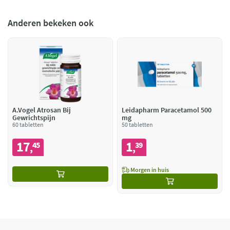
Anderen bekeken ook
A.Vogel Atrosan Bij
Leidapharm Paracetamol 500
Gewrichtspijn
mg
60 tabletten
50 tabletten
17
1
45
39
,
,
Morgen in huis