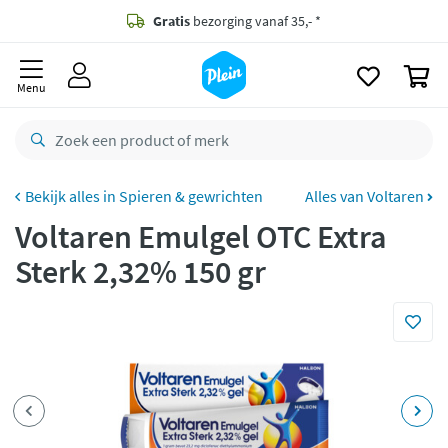
naar
oofdinhoud
Gratis
bezorging vanaf 35,- *
zoeken
0
Voor
23.59u
besteld,
morgen
in huis *
Menu
Gratis
retourneren
8,8/10
Goed
CO2 neutraal
bezorgd
Spieren & gewrichten
Alles van Voltaren
Voltaren Emulgel OTC Extra
Betaal met Klarna
Sterk 2,32% 150 gr