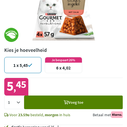
Kies je hoeveelheid
Je bespaart 26%
1 x 5,45
6 x 4,02
5
45
,
Voeg
Voeg toe
toe
Voor
23.59u
besteld,
morgen
in huis
Betaal met