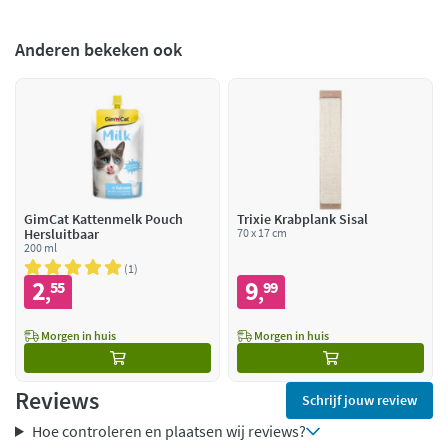
Anderen bekeken ook
GimCat Kattenmelk Pouch
Trixie Krabplank Sisal
Hersluitbaar
70 x 17 cm
200 ml
1
2
9
55
99
,
,
Morgen in huis
Morgen in huis
Reviews
Schrijf jouw review
Hoe controleren en plaatsen wij reviews?