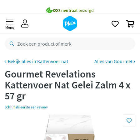
naar
oofdinhoud
Gratis
bezorging vanaf 35,- *
zoeken
0
Bestelling uiterlijk
maandag
in huis *
Menu
Gratis
retourneren
8,8/10
Goed
CO2 neutraal
bezorgd
Kattenvoer nat
Alles van Gourmet
Gourmet Revelations
Betaal met Klarna
Kattenvoer Nat Gelei Zalm 4 x
57 gr
Schrijf als eerste een review