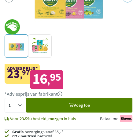
ADVIESPRIJS*
23
97
,
16
95
,
*Adviesprijs van fabrikant
Voeg
Voeg toe
toe
Voor
23.59u
besteld,
morgen
in huis
Betaal met
Gratis
bezorging vanaf 35,- *
CO2 neutraal
bezorgd