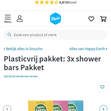
naar
oofdinhoud
Gratis
bezorging vanaf 35,- *
zoeken
0
Voor
23.59u
besteld,
morgen
in huis *
Menu
Gratis
retourneren
8,8/10
Goed
CO2 neutraal
bezorgd
Douche
Alles van Happy Earth
Plasticvrij pakket: 3x shower
Betaal met Klarna
bars Pakket
Schrijf als eerste een review