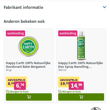
Fabrikant informatie
Anderen bekeken ook
aanbieding
aanbieding
Happy Earth 100% Natuurlijke
Happy Earth 100% Natuurlijke
Deodorant Balm Bergamot
Deo Spray Navulling
45 gr
Cucumber Matcha
300 ml
ADVIESPRIJS
ADVIESPRIJS
8
19
99
6
99
14
,
74
,
99
,
,
Morgen in huis
Morgen in huis