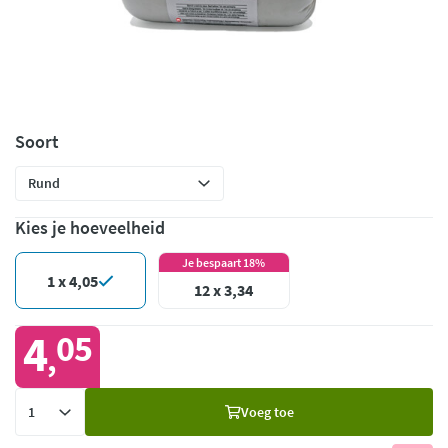
Soort
Kies je hoeveelheid
Je bespaart 18%
1 x 4,05
12 x 3,34
4
05
,
Voeg
Voeg toe
toe