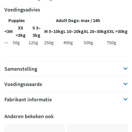
Voedingsadvies
Puppies
Adult Dogs: max / 24h
XS
S 3–
<3M
M 5–10kg
L 10–20kg
XL 20–30kg
XXL >30kg
<3kg
5kg
—
50g
125g
250g
400g
500g
750g
Samenstelling
Voedingswaarde
Fabrikant informatie
Anderen bekeken ook