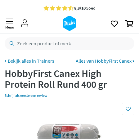
naar
oofdinhoud
Gratis
bezorging vanaf 35,- *
zoeken
0
Voor
23.59u
besteld,
maandag
in huis *
Menu
Gratis
retourneren
8,8/10
Goed
CO2 neutraal
bezorgd
Trainers
Alles van HobbyFirst Canex
HobbyFirst Canex High
Betaal met Klarna
Protein Roll Rund 400 gr
Schrijf als eerste een review