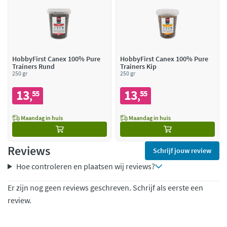
HobbyFirst Canex 100% Pure
HobbyFirst Canex 100% Pure
Trainers Rund
Trainers Kip
250 gr
250 gr
13
13
55
55
,
,
Maandag in huis
Maandag in huis
Reviews
Schrijf jouw review
Hoe controleren en plaatsen wij reviews?
Er zijn nog geen reviews geschreven. Schrijf als eerste een
review.