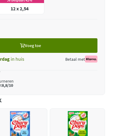
Je bespaart 42%
12 x 2,54
Voeg toe
erdag
in huis
Betaal met
*
ourneren
t
8,8/10
k