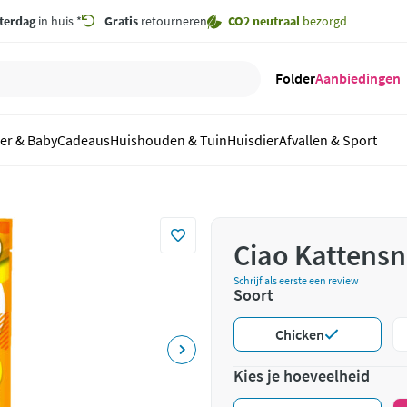
terdag
in huis *
Gratis
retourneren
CO2 neutraal
bezorgd
Folder
Aanbiedingen
er & Baby
Cadeaus
Huishouden & Tuin
Huisdier
Afvallen & Sport
Ciao Kattensn
Schrijf als eerste een review
Soort
Chicken
Kies je hoeveelheid