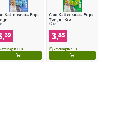
ao Kattensnack Pops
Ciao Kattensnack Pops
nijn
Tonijn - Kip
gr
60 gr
3
3
69
85
,
,
Zaterdag in huis
Zaterdag in huis