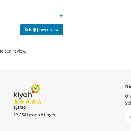
Schrijf jouw review
te een review.
Ni
On
Sch
8,8/10
12.858 beoordelingen