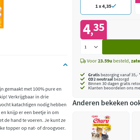
1 x 4,35
4
35
,
Voeg
toe
Voor
23.59u
besteld,
zat
Gratis
bezorging vanaf 35,- 
CO2 neutraal
bezorgd
Binnen 30 dagen gratis ret
Klanten beoordelen ons me
zijn gemaakt met 100% pure en
kip! Verkrijgbaar in drie
Anderen bekeken oo
n vocht katachtigen nodig hebben
n knijp er een beetje in om
et de hand te voeren. Je kunt ze
ke topper op nat- of droogvoer.