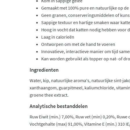
Kom in sappige gelée
Gemaakt met 100% pure en natuurlijke op de 
Geen granen, conserveringsmiddelen of kunst
Sappige textuur en hartige smaken waar kat
Hoog in vocht dat katten nodig hebben voor
Laag in calorieën
Ontworpen om met de hand te voeren
Innovatieve, interactieve manier om tijd sam
Kan worden gebruikt als topper op nat- of dr
Ingredienten
Water, kip, natuurlijke aroma's, natuurlijke sint-j
xanthaangom, guarpitmeel, kaliumchloride, vitamin
groene thee extract.
Analytische bestanddelen
Ruw Eiwit (min.) 7,00%, Ruw vet (min) 0,20%, Ruwe c
Vochtgehalte (max) 91,00%, Vitamine E (min.) 310 IE