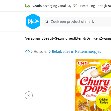
naar
hoofdinhoud
Gratis
bezorging vanaf 35,- *
Bestelling uiterlijk
za
zoeken
Verzorging
Beauty
Gezondheid
Eten & Drinken
Zwang
Huisdier
Kattensnoepjes