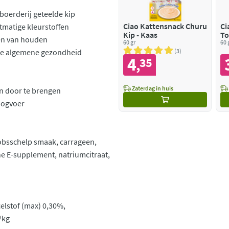
boerderij geteelde kip
Ciao Kattensnack Churu
Ci
matige kleurstoffen
Kip - Kaas
To
ten van houden
60 gr
60 
 de algemene gezondheid
3
4
35
,
Zaterdag in huis
en door te brengen
oogvoer
akobsschelp smaak, carrageen,
e E-supplement, natriumcitraat,
elstof (max) 0,30%,
/kg