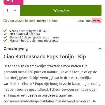
Voeg
Voeg toe
toe
Voor
23.59u
besteld,
morgen
in huis
Betaal met
Gratis
bezorging vanaf 35,- *
CO2 neutraal
bezorgd
Binnen 30 dagen gratis retourneren
Klanten beoordelen ons met
8,8/10
Omschrijving
Ciao Kattensnack Pops Tonijn - Kip
Deze sappige en smakelijke traktaties voor katten zijn
gemaakt met 100% pure en natuurlijke wilde tonijn of op de
boerderij geteelde kip! Verkrijgbaar in drie verrukkelijke
variëteiten, Churu ® Pops zijn hoog in vocht katachtigen nodig
hebben voor de gezondheid. Scheur gewoon een tube open
en knijp er een beetje in om deze graanvrije,
conserveermiddelvrije traktaties met de hand te voeren. Je