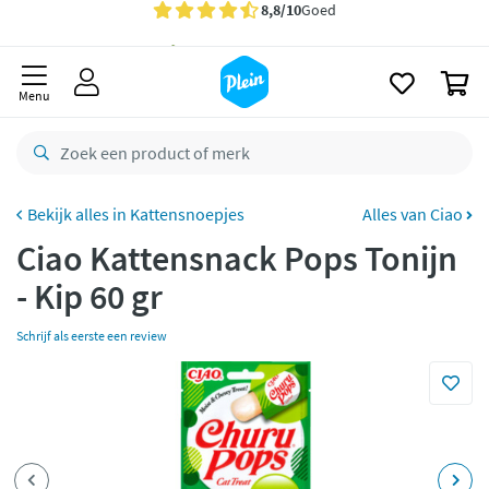
naar
oofdinhoud
Gratis
bezorging vanaf 35,- *
zoeken
0
Bestelling uiterlijk
zaterdag
in huis *
Menu
Gratis
retourneren
8,8/10
Goed
CO2 neutraal
bezorgd
Kattensnoepjes
Alles van Ciao
Ciao Kattensnack Pops Tonijn
Betaal met Klarna
- Kip 60 gr
Schrijf als eerste een review