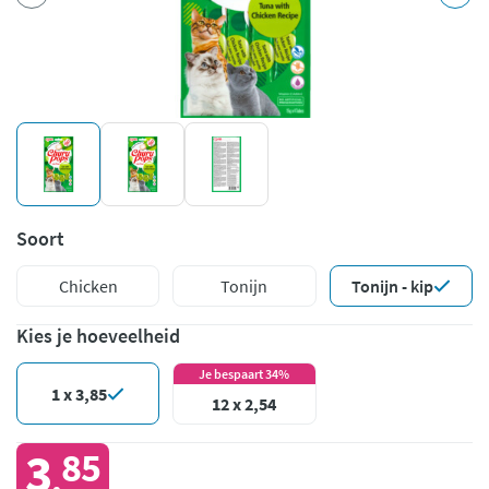
Soort
Chicken
Tonijn
Tonijn - kip
Kies je hoeveelheid
Je bespaart 34%
1 x 3,85
12 x 2,54
3
85
,