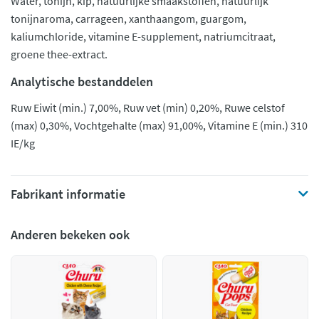
Water, tonijn, kip, natuurlijke smaakstoffen, natuurlijk
tonijnaroma, carrageen, xanthaangom, guargom,
kaliumchloride, vitamine E-supplement, natriumcitraat,
groene thee-extract.
Analytische bestanddelen
Ruw Eiwit (min.) 7,00%, Ruw vet (min) 0,20%, Ruwe celstof
(max) 0,30%, Vochtgehalte (max) 91,00%, Vitamine E (min.) 310
IE/kg
Fabrikant informatie
Anderen bekeken ook