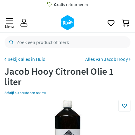
naar
oofdinhoud
Gratis
bezorging vanaf 35,- *
zoeken
0
Bestelling uiterlijk
zaterdag
in huis *
Menu
Gratis
retourneren
8,8/10
Goed
CO2 neutraal
bezorgd
Huid
Alles van Jacob Hooy
Jacob Hooy Citronel Olie 1
Betaal met Klarna
liter
Schrijf als eerste een review