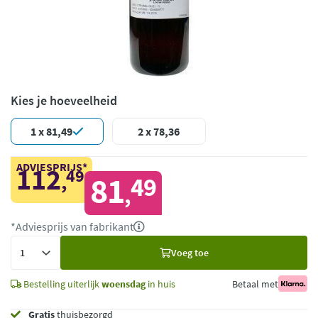
Kies je hoeveelheid
1 x 81,49
2 x 78,36
ADVIESPRIJS*
112
49
,
81
49
,
*Adviesprijs van fabrikant
Voeg
Voeg toe
toe
Bestelling uiterlijk
woensdag
in huis
Betaal met
Gratis
thuisbezorgd