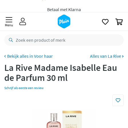
Gratis
bezorging vanaf 35,- *
naar
oofdinhoud
zoeken
Bestelling uiterlijk
maandag
in huis *
0
Menu
Gratis
retourneren
8,8/10
Goed
CO2 neutraal
bezorgd
Voor haar
Alles van La Rive
Betaal met Klarna
La Rive Madame Isabelle Eau
de Parfum 30 ml
Schrijf als eerste een review