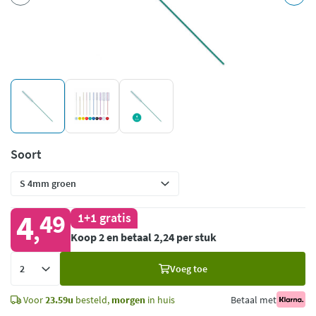
Soort
4
49
1+1 gratis
,
Koop 2 en betaal 2,24 per stuk
Voeg
Voeg toe
toe
Voor
23.59u
besteld,
morgen
in huis
Betaal met