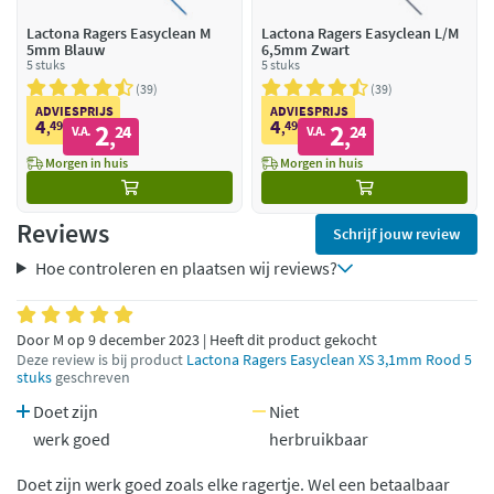
Lactona Ragers Easyclean M
Lactona Ragers Easyclean L/M
5mm Blauw
6,5mm Zwart
5 stuks
5 stuks
39
39
ADVIESPRIJS
ADVIESPRIJS
4
4
49
2
49
2
,
24
,
24
V.A.
V.A.
,
,
Morgen in huis
Morgen in huis
Reviews
Schrijf jouw review
Hoe controleren en plaatsen wij reviews?
Door M op 9 december 2023 | Heeft dit product gekocht
Deze review is bij product
Lactona Ragers Easyclean XS 3,1mm Rood 5
stuks
geschreven
Doet zijn
Niet
werk goed
herbruikbaar
Doet zijn werk goed zoals elke ragertje. Wel een betaalbaar