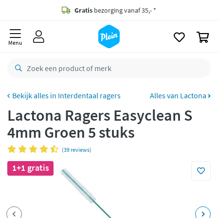
naar
oofdinhoud
Gratis
bezorging vanaf 35,- *
zoeken
0
Voor
23.59u
besteld,
morgen
in huis *
Menu
Gratis
retourneren
8,8/10
Goed
CO2 neutraal
bezorgd
Interdentaal ragers
Alles van Lactona
Lactona Ragers Easyclean S
Betaal met Klarna
4mm Groen 5 stuks
(39 reviews)
1+1 gratis