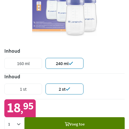
Inhoud
160 ml
240 ml
Inhoud
1 st
2 st
18
95
,
Voeg
Voeg toe
toe