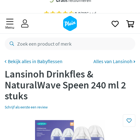
naar
oofdinhoud
Gratis
bezorging vanaf 35,- *
zoeken
0
Bestelling uiterlijk
maandag
in huis *
Menu
Gratis
retourneren
8,8/10
Goed
CO2 neutraal
bezorgd
Babyflessen
Alles van Lansinoh
Lansinoh Drinkfles &
Betaal met Klarna
NaturalWave Speen 240 ml 2
stuks
Schrijf als eerste een review