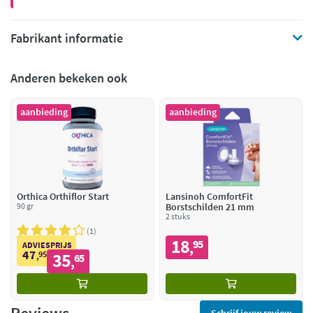
Fabrikant informatie
Anderen bekeken ook
aanbieding
aanbieding
Orthica Orthiflor Start
Lansinoh ComfortFit
90 gr
Borstschilden 21 mm
2 stuks
1
18
95
,
ADVIESPRIJS
47
95
35
,
65
,