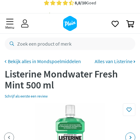
naar
oofdinhoud
Gratis
bezorging vanaf 35,- *
zoeken
0
Bestelling uiterlijk
maandag
in huis *
Menu
Gratis
retourneren
8,8/10
Goed
CO2 neutraal
bezorgd
Mondspoelmiddelen
Alles van Listerine
Listerine Mondwater Fresh
Betaal met Klarna
Mint 500 ml
Schrijf als eerste een review