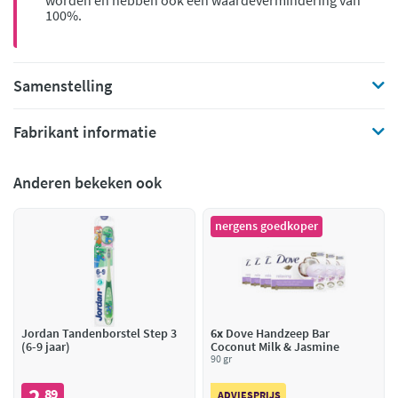
worden en hebben ook een waardevermindering van
100%.
Samenstelling
Fabrikant informatie
Anderen bekeken ook
nergens goedkoper
Jordan Tandenborstel Step 3
6x
Dove Handzeep Bar
(6-9 jaar)
Coconut Milk & Jasmine
90 gr
2
89
ADVIESPRIJS