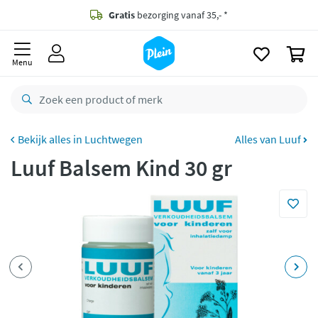
naar
oofdinhoud
Gratis
bezorging vanaf 35,- *
zoeken
0
Voor
23.59u
besteld,
maandag
in huis *
Menu
Gratis
retourneren
8,8/10
Goed
CO2 neutraal
bezorgd
Luchtwegen
Alles van Luuf
Luuf Balsem Kind 30 gr
Betaal met Klarna