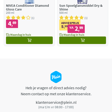
NIVEA Conditioner Diamond
Sun Spoelglansmiddel Dry &
Gloss Care
Shine
200 ml
500 ml
1
1
4
69
,
ADVIESPRIJS
5
99
2
,
99
V.A.
,
Maandag in huis
Maandag in huis
Heb je vragen of direct advies nodig?
Neem contact op met onze klantenservice.
klantenservice@plein.nl
(ma t/m vr 08:00 - 17:00)