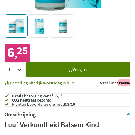
6
25
,
Voeg
Voeg toe
toe
Bestelling uiterlijk
woensdag
in huis
Betaal met
Gratis
bezorging vanaf 35,- *
CO2 neutraal
bezorgd
Klanten beoordelen ons met
8,8/10
Omschrijving
Luuf Verkoudheid Balsem Kind