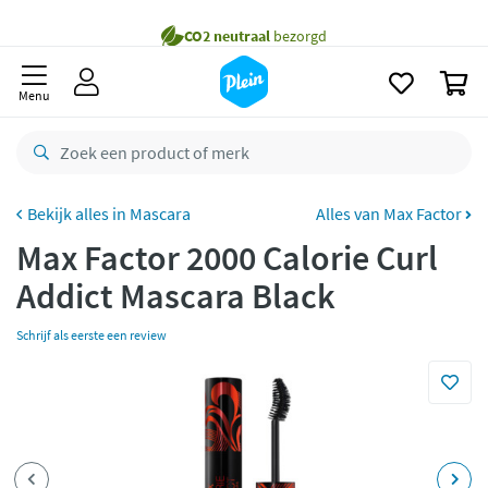
naar
Gratis
bezorging vanaf 35,- *
oofdinhoud
zoeken
Voor
23.59u
besteld,
morgen
in huis *
0
Menu
Gratis
retourneren
8,8/10
Goed
CO2 neutraal
bezorgd
Mascara
Alles van Max Factor
Betaal met Klarna
Max Factor 2000 Calorie Curl
Addict Mascara Black
Schrijf als eerste een review