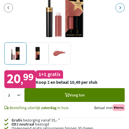
20
99
1+1 gratis
,
Koop 2 en betaal 10,49 per stuk
Voeg
Voeg toe
toe
Bestelling uiterlijk
zaterdag
in huis
Betaal met
Gratis
bezorging vanaf 35,- *
CO2 neutraal
bezorgd
Ongeopend
gratis retourneren binnen 30 dagen