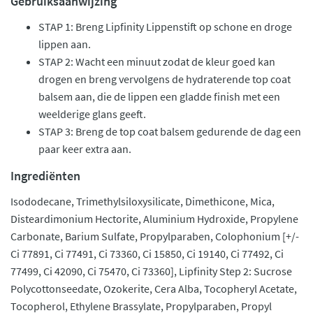
Gebruiksaanwijzing
STAP 1: Breng Lipfinity Lippenstift op schone en droge
lippen aan.
STAP 2: Wacht een minuut zodat de kleur goed kan
drogen en breng vervolgens de hydraterende top coat
balsem aan, die de lippen een gladde finish met een
weelderige glans geeft.
STAP 3: Breng de top coat balsem gedurende de dag een
paar keer extra aan.
Ingrediënten
Isododecane, Trimethylsiloxysilicate, Dimethicone, Mica,
Disteardimonium Hectorite, Aluminium Hydroxide, Propylene
Carbonate, Barium Sulfate, Propylparaben, Colophonium [+/-
Ci 77891, Ci 77491, Ci 73360, Ci 15850, Ci 19140, Ci 77492, Ci
77499, Ci 42090, Ci 75470, Ci 73360], Lipfinity Step 2: Sucrose
Polycottonseedate, Ozokerite, Cera Alba, Tocopheryl Acetate,
Tocopherol, Ethylene Brassylate, Propylparaben, Propyl