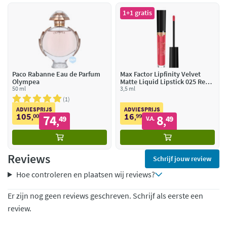
1+1 gratis
Paco Rabanne Eau de Parfum
Max Factor Lipfinity Velvet
Olympea
Matte Liquid Lipstick 025 Red
50 ml
Luxury
3,5 ml
1
ADVIESPRIJS
ADVIESPRIJS
105
16
00
74
99
8
,
49
,
49
V.A.
,
,
Reviews
Schrijf jouw review
Hoe controleren en plaatsen wij reviews?
Er zijn nog geen reviews geschreven. Schrijf als eerste een
review.