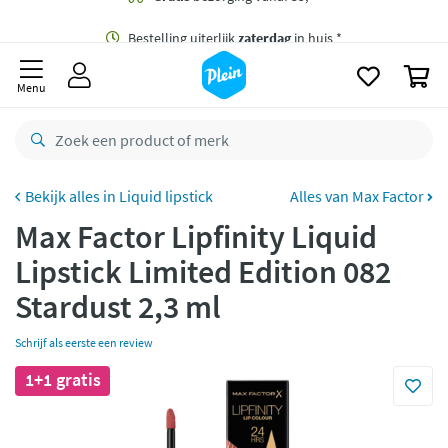
naar
oofdinhoud
Gratis
bezorging vanaf 35,- *
zoeken
0
Bestelling uiterlijk
zaterdag
in huis *
Menu
Gratis
retourneren
8,8/10
Goed
CO2 neutraal
bezorgd
Liquid lipstick
Alles van Max Factor
Max Factor Lipfinity Liquid
Betaal met Klarna
Lipstick Limited Edition 082
Stardust 2,3 ml
Schrijf als eerste een review
1+1 gratis