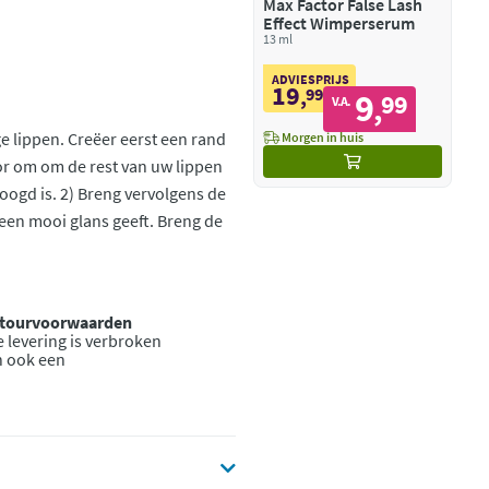
Max Factor False Lash
Effect Wimperserum
13 ml
ADVIESPRIJS
19
,
99
9
99
,
V.A.
ge lippen. Creëer eerst een rand
Morgen in huis
tor om om de rest van uw lippen
oogd is. 2) Breng vervolgens de
een mooi glans geeft. Breng de
retourvoorwaarden
 levering is verbroken
n ook een