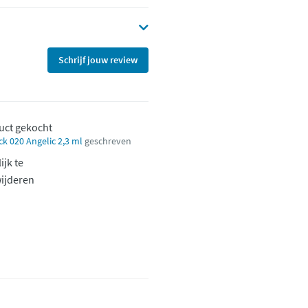
Schrijf jouw review
uct gekocht
ick 020 Angelic 2,3 ml
geschreven
ijk te
ijderen