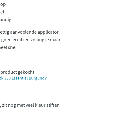
 op
vet
andig
rettig aanvoelende applicator,
 goed eruit ien zolang je maar
heel snel
t product gekocht
tick 330 Essential Burgundy
 zit nog met veel kleur stiften