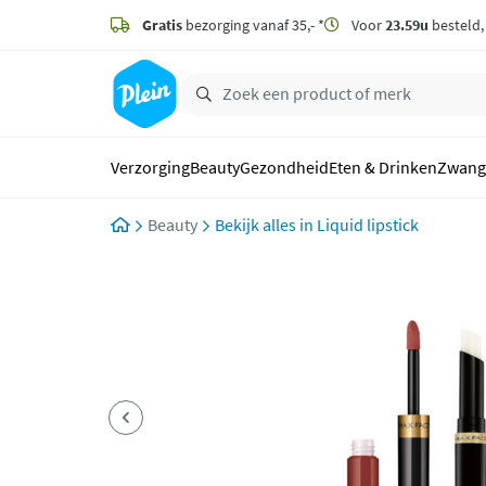
naar
hoofdinhoud
Gratis
bezorging vanaf 35,- *
Voor
23.59u
besteld
zoeken
Verzorging
Beauty
Gezondheid
Eten & Drinken
Zwang
Beauty
Liquid lipstick