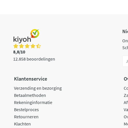
Ni
On
Sch
8,8/10
12.858 beoordelingen
Klantenservice
O
Verzending en bezorging
C
Betaalmethoden
Za
Rekeninginformatie
Af
Bestelproces
Va
Retourneren
O
Klachten
M