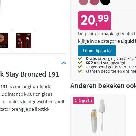
20
99
,
Dit product maakt geen deel
kijkje in de categorie
Liquid 
Liquid lipstick
Gratis
bezorging vanaf 35,- 
CO2 neutraal
bezorgd
Ongeopend
gratis retourne
Klanten beoordelen ons me
ick Stay Bronzed 191
Anderen bekeken oo
d 191 is een langhoudende
n. De intense kleur en glans
1+1 gratis
 formule is lichtgewicht en voelt
ator breng je de lipstick