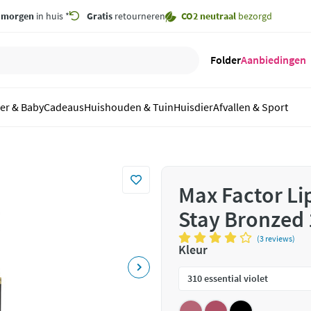
,
morgen
in huis *
Gratis
retourneren
CO2 neutraal
bezorgd
Folder
Aanbiedingen
er & Baby
Cadeaus
Huishouden & Tuin
Huisdier
Afvallen & Sport
Max Factor Lip
Stay Bronzed 
(3 reviews)
Kleur