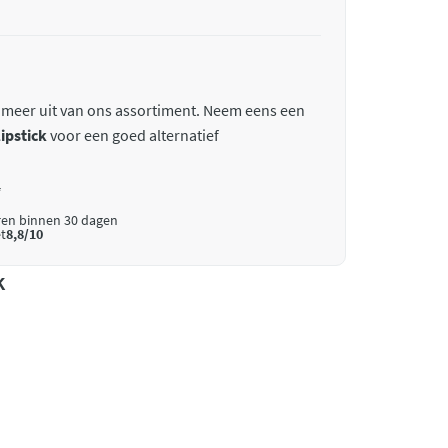
 meer uit van ons assortiment. Neem eens een
lipstick
voor een goed alternatief
*
ren binnen 30 dagen
t
8,8/10
k