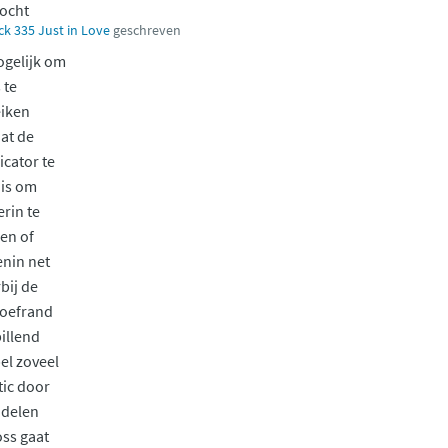
kocht
ick 335 Just in Love
geschreven
gelijk om
 te
iken
at de
icator te
 is om
rin te
en of
nin net
bij de
roefrand
illend
l zoveel
tic door
 delen
oss gaat