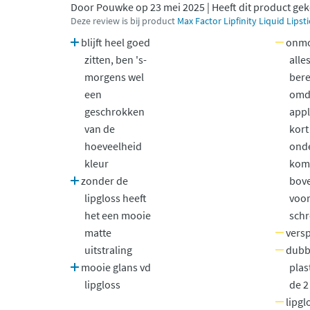
Door Pouwke op 23 mei 2025 | Heeft dit product ge
Deze review is bij product
Max Factor Lipfinity Liquid Lipst
blijft heel goed
onmo
zitten, ben 's-
alles
morgens wel
bere
een
omd
geschrokken
appl
van de
kort
hoeveelheid
onde
kleur
kom
zonder de
bove
lipgloss heeft
voor
het een mooie
sch
matte
versp
uitstraling
dubbe
mooie glans vd
plas
lipgloss
de 2
lipgl