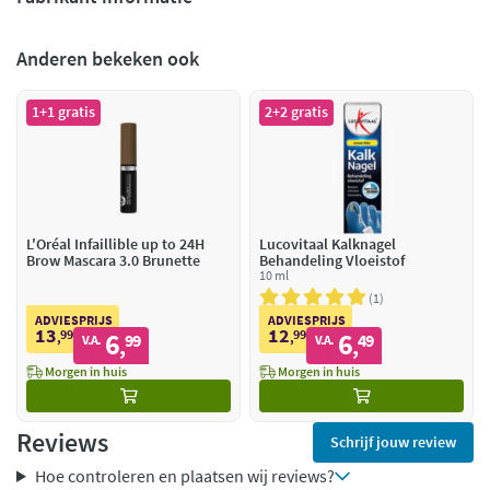
Anderen bekeken ook
1+1 gratis
2+2 gratis
L'Oréal Infaillible up to 24H
Lucovitaal Kalknagel
Brow Mascara 3.0 Brunette
Behandeling Vloeistof
10 ml
1
ADVIESPRIJS
ADVIESPRIJS
13
12
99
6
99
6
,
99
,
49
V.A.
V.A.
,
,
Morgen in huis
Morgen in huis
Reviews
Schrijf jouw review
Hoe controleren en plaatsen wij reviews?