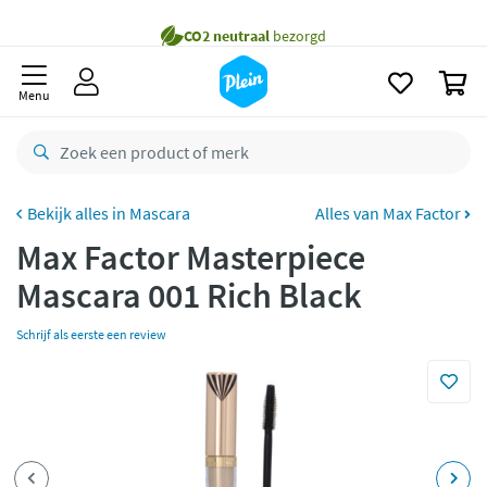
naar
oofdinhoud
Gratis
bezorging vanaf 35,- *
zoeken
0
Voor
23.59u
besteld,
morgen
in huis *
Menu
Gratis
retourneren
8,8/10
Goed
CO2 neutraal
bezorgd
Mascara
Alles van Max Factor
Max Factor Masterpiece
Betaal met Klarna
Mascara 001 Rich Black
Schrijf als eerste een review