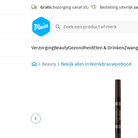
naar
hoofdinhoud
Gratis
bezorging vanaf 35,- *
Bestelling uiterlijk
za
zoeken
Verzorging
Beauty
Gezondheid
Eten & Drinken
Zwang
Beauty
Wenkbrauwpotlood