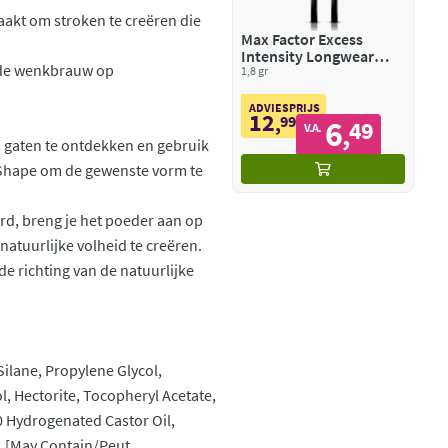
akt om stroken te creëren die
Max Factor Excess
Intensity Longwear
n de wenkbrauw op
Eyeliner 006 Excessive
1,8 gr
Brown
ADVIESPRIJS
12
,
99
6
49
,
V.A.
 gaten te ontdekken en gebruik
& Shape om de gewenste vorm te
rd, breng je het poeder aan op
atuurlijke volheid te creëren.
de richting van de natuurlijke
ilane, Propylene Glycol,
, Hectorite, Tocopheryl Acetate,
40 Hydrogenated Castor Oil,
, [May Contain/Peut