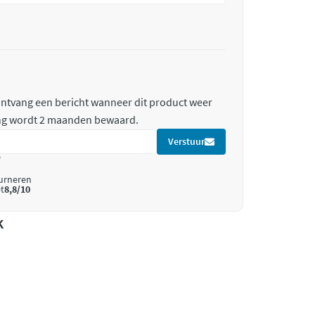
 ontvang een bericht wanneer dit product weer
ing wordt 2 maanden bewaard.
Verstuur
*
ourneren
t
8,8/10
k