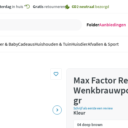
terdag
in huis *
Gratis
retourneren
CO2 neutraal
bezorgd
Folder
Aanbiedingen
er & Baby
Cadeaus
Huishouden & Tuin
Huisdier
Afvallen & Sport
Max Factor Re
Wenkbrauwpot
gr
Schrijf als eerste een review
Kleur