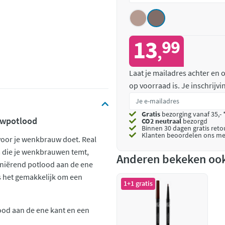
13
99
,
Laat je mailadres achter en
op voorraad is.
Je inschrijv
Gratis
bezorging vanaf 35,- 
uwpotlood
CO2 neutraal
bezorgd
Binnen 30 dagen gratis ret
Klanten beoordelen ons me
oor je wenkbrauw doet. Real
m die je wenkbrauwen temt,
Anderen bekeken oo
finiërend potlood aan de ene
s het gemakkelijk om een
1+1 gratis
d aan de ene kant en een