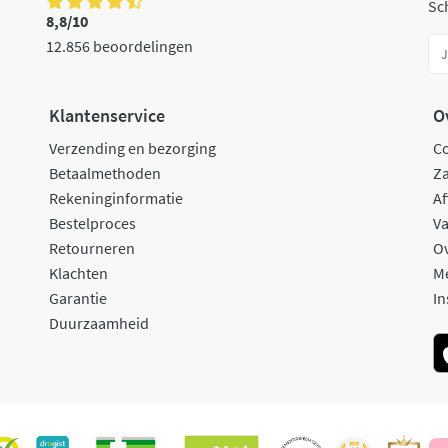
Sch
8,8/10
12.856 beoordelingen
Klantenservice
O
Verzending en bezorging
C
Betaalmethoden
Za
Rekeninginformatie
Af
Bestelproces
Va
Retourneren
O
Klachten
M
Garantie
In
Duurzaamheid