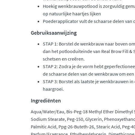
Hoekig wenkbrauwpotlood is zorgvuldig gema
op natuurlijke haartjes lijken
Poederapplicator vult de schaarse delen va
Gebruiksaanwijzing
STAP 1: Borstel de wenkbrauw naar boven om
dan het potlooduiteinde van Real Brow Fill 
schetsen en creëren.
STAP 2: Zodra je de vorm hebt geperfectionee
de schaarse delen van de wenkbrauw om een n
STAP 3: Borstel als laatste je wenkbrauwen in 
haargroei.
Ingrediënten
Aqua/Water/Eau, Bis-Peg-18 Methyl Ether Dimethyl S
Sodium Stearate, Peg-150, Glycerin, Phenoxyethanol
Palmitic Acid, Ppg-26-Buteth-26, Stearic Acid, Peg-
Parfum/Fragrance, Ethylhexylglycerin, Dimethicone