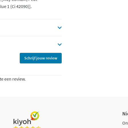
lue 1 (Ci 42090)].
Schrijf jouw review
te een review.
Ni
On