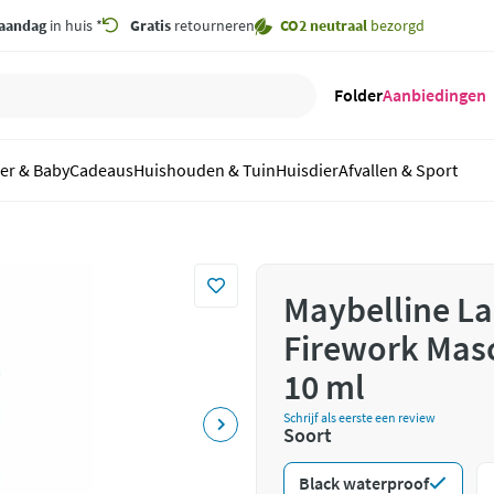
aandag
in huis *
Gratis
retourneren
CO2 neutraal
bezorgd
Folder
Aanbiedingen
er & Baby
Cadeaus
Huishouden & Tuin
Huisdier
Afvallen & Sport
Maybelline La
Firework Mas
10 ml
Schrijf als eerste een review
Soort
Black waterproof