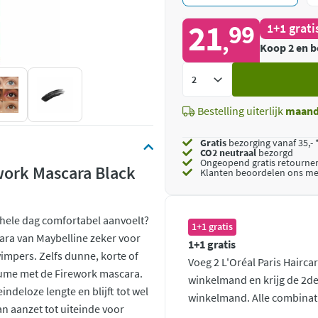
21
99
1+1 grati
,
Koop 2 en b
Voeg
toe
Bestelling uiterlijk
maan
Gratis
bezorging vanaf 35,- 
CO2 neutraal
bezorgd
Ongeopend
gratis retourne
work Mascara Black
Klanten beoordelen ons me
e hele dag comfortabel aanvoelt?
1+1 gratis
ara van Maybelline zeker voor
1+1 gratis
impers. Zelfs dunne, korte of
Voeg 2 L'Oréal Paris Hairca
lume met de Firework mascara.
winkelmand en krijg de 2de
ndeloze lengte en blijft tot wel
winkelmand. Alle combinati
an aanzet tot uiteinde voor