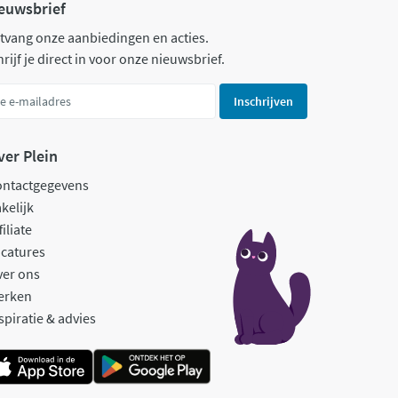
euwsbrief
tvang onze aanbiedingen en acties.
rijf je direct in voor onze nieuwsbrief.
Inschrijven
ver Plein
ontactgegevens
kelijk
filiate
catures
ver ons
erken
spiratie & advies