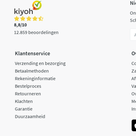
Ni
On
Sch
8,8/10
12.859 beoordelingen
Klantenservice
O
Verzending en bezorging
C
Betaalmethoden
Za
Rekeninginformatie
Af
Bestelproces
Va
Retourneren
O
Klachten
M
Garantie
In
Duurzaamheid