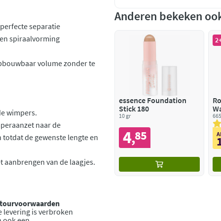
Anderen bekeken oo
perfecte separatie
een spiraalvorming
2+
opbouwbaar volume zonder te
essence Foundation
Ro
Stick 180
Wa
de wimpers.
10 gr
Wa
665
mperaanzet naar de
4
85
,
A
 totdat de gewenste lengte en
et aanbrengen van de laagjes.
retourvoorwaarden
 levering is verbroken
n ook een