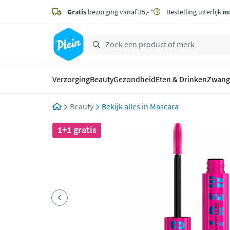
naar
hoofdinhoud
Gratis
bezorging vanaf 35,- *
Bestelling uiterlijk
m
zoeken
Verzorging
Beauty
Gezondheid
Eten & Drinken
Zwang
Beauty
Mascara
1+1 gratis