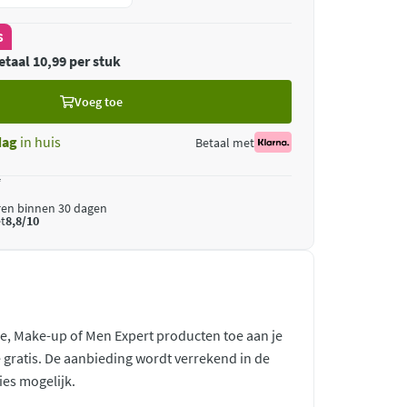
s
etaal 10,99 per stuk
Voeg toe
dag
in huis
Betaal met
*
ren binnen 30 dagen
t
8,8/10
re, Make-up of Men Expert producten toe aan je
 gratis. De aanbieding wordt verrekend in de
es mogelijk.