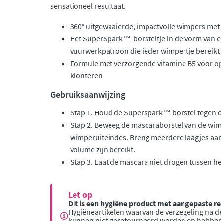
sensationeel resultaat.
360° uitgewaaierde, impactvolle wimpers met 
Het SuperSpark™-borsteltje in de vorm van 
vuurwerkpatroon die ieder wimpertje bereikt
Formule met verzorgende vitamine B5 voor 
klonteren
Gebruiksaanwijzing
Stap 1. Houd de Superspark™ borstel tegen 
Stap 2. Beweeg de mascaraborstel van de wi
wimperuiteindes. Breng meerdere laagjes aan
volume zijn bereikt.
Stap 3. Laat de mascara niet drogen tussen h
Let op
Dit is een hygiëne product met aangepaste 
Hygiëneartikelen waarvan de verzegeling na de
kunnen niet geretourneerd worden en hebbe