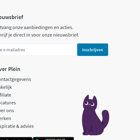
euwsbrief
tvang onze aanbiedingen en acties.
rijf je direct in voor onze nieuwsbrief.
Inschrijven
ver Plein
ontactgegevens
kelijk
filiate
catures
ver ons
erken
spiratie & advies