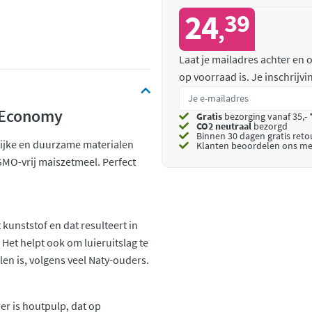
24
39
,
Laat je mailadres achter en
op voorraad is.
Je inschrijv
) Economy
Gratis
bezorging vanaf 35,- 
CO2 neutraal
bezorgd
Binnen 30 dagen gratis ret
rlijke en duurzame materialen
Klanten beoordelen ons me
MO-vrij maiszetmeel. Perfect
kunststof en dat resulteert in
 Het helpt ook om luieruitslag te
en is, volgens veel Naty-ouders.
er is houtpulp, dat op