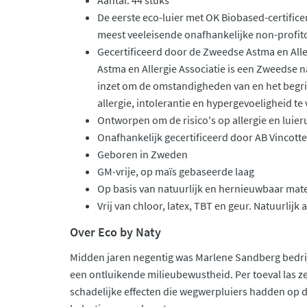
Aantal: 44 stuks
De eerste eco-luier met OK Biobased-certifice
meest veeleisende onafhankelijke non-profito
Gecertificeerd door de Zweedse Astma en Alle
Astma en Allergie Associatie is een Zweedse n
inzet om de omstandigheden van en het begr
allergie, intolerantie en hypergevoeligheid te
Ontworpen om de risico's op allergie en luier
Onafhankelijk gecertificeerd door AB Vincotte
Geboren in Zweden
GM-vrije, op maïs gebaseerde laag
Op basis van natuurlijk en hernieuwbaar mate
Vrij van chloor, latex, TBT en geur. Natuurlij
Over Eco by Naty
Midden jaren negentig was Marlene Sandberg bedrij
een ontluikende milieubewustheid. Per toeval las ze
schadelijke effecten die wegwerpluiers hadden op