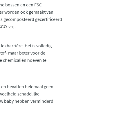
che bossen en een FSC-
luier worden ook gemaakt van
als gecomposteerd gecertificeerd
GGO-vrij.
ekbarrière. Het is volledig
stof- maar beter voor de
e chemicaliën hoeven te
kt en bevatten helemaal geen
eelheid schadelijke
 uw baby hebben verminderd.