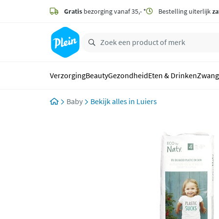
naar
hoofdinhoud
Gratis
bezorging vanaf 35,- *
Bestelling uiterlijk
za
zoeken
Verzorging
Beauty
Gezondheid
Eten & Drinken
Zwang
Baby
Luiers