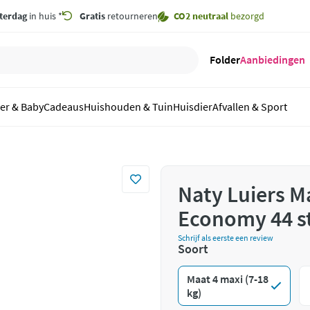
terdag
in huis *
Gratis
retourneren
CO2 neutraal
bezorgd
Folder
Aanbiedingen
er & Baby
Cadeaus
Huishouden & Tuin
Huisdier
Afvallen & Sport
Naty Luiers Ma
Economy 44 s
Schrijf als eerste een review
Soort
Maat 4 maxi (7-18
kg)