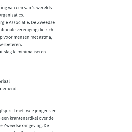
ring van een van 's werelds
rganisaties.
rgie Associatie. De Zweedse
ationale vereniging die zich
ip voor mensen met astma,
 verbeteren.
uitslag te minimaliseren
riaal
k ademend.
fsjurist met twee jongens en
 een krantenartikel over de
 de Zweedse omgeving. De