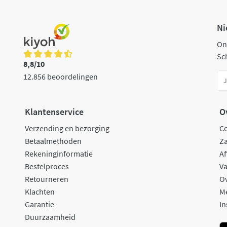
Ni
On
Sch
8,8/10
12.856 beoordelingen
Klantenservice
O
Verzending en bezorging
C
Betaalmethoden
Za
Rekeninginformatie
Af
Bestelproces
Va
Retourneren
O
Klachten
M
Garantie
In
Duurzaamheid