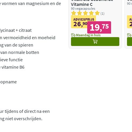
 vormen van magnesium en de
Vitamine C
90 
90 vegacapsules
1
ADVIESPRIJS
A
26
,
90
19
75
,
cinaat + citraat
Maandag in huis
an vermoeidheid en moeheid
g van de spieren
 van normale botten
ieve functie
e vitamine B6
e opname
r tijdens of direct na een
g niet overschrijden.