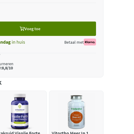
Voeg toe
ndag
in huis
Betaal met
*
ourneren
t
8,8/10
k
takruid Visolie Forte
Vitortho Meer In 1