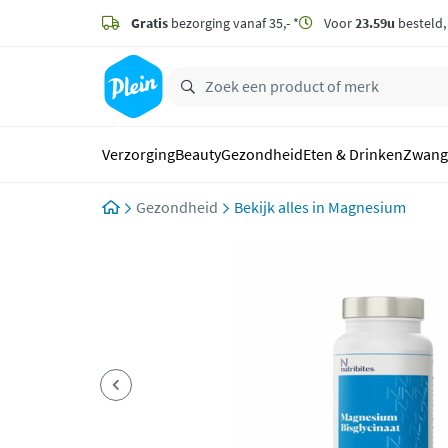
naar
hoofdinhoud
Gratis
bezorging vanaf 35,- *
Voor
23.59u
besteld
zoeken
Verzorging
Beauty
Gezondheid
Eten & Drinken
Zwang
Gezondheid
Magnesium