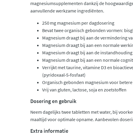
magnesiumsupplementen dankzij de hoogwaardige
aanvullende werkzame ingrediënten.
250 mg magnesium per dagdosering
Bevat twee organisch gebonden vormen: bisgly
Magnesium draagt bij aan de vermindering v
Magnesium draagt bij aan een normale werkin
Magnesium draagt bij aan de instandhouding
Magnesium draagt bij aan een normale cognit
Verrijkt met taurine, vitamine D3 en bioactiev
(pyridoxaal‑5‑fosfaat)
Organisch gebonden magnesium voor beter
Vrij van gluten, lactose, soja en zoetstoffen
Dosering en gebruik
Neem dagelijks twee tabletten met water, bij voorkeu
maaltijd voor optimale opname. Aanbevolen doserin
Extra informatie