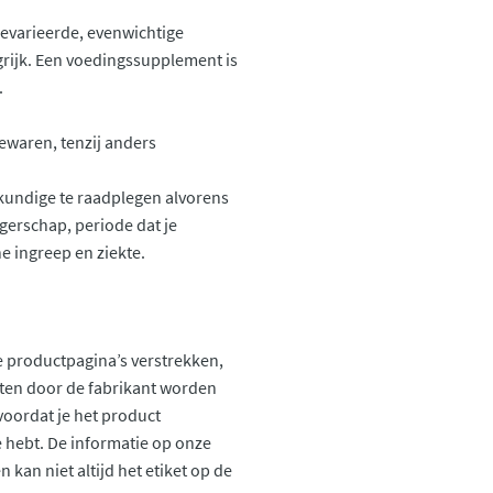
gevarieerde, evenwichtige
grijk. Een voedingssupplement is
.
ewaren, tenzij anders
skundige te raadplegen alvorens
gerschap, periode dat je
e ingreep en ziekte.
 productpagina’s verstrekken,
ten door de fabrikant worden
voordat je het product
ie hebt. De informatie op onze
kan niet altijd het etiket op de