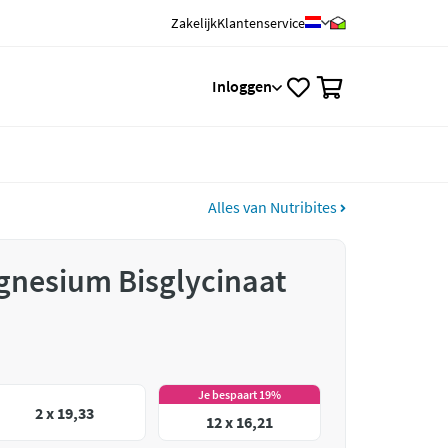
Zakelijk
Klantenservice
0
Inloggen
Alles van Nutribites
gnesium Bisglycinaat
Je bespaart 19%
2 x 19,33
12 x 16,21