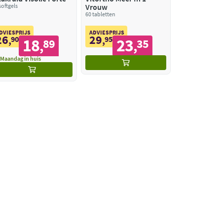
softgels
Vrouw
60 tabletten
DVIESPRIJS
ADVIESPRIJS
26
29
,
90
,
95
18
23
89
35
,
,
Maandag in huis