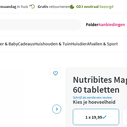
,
maandag
in huis *
Gratis
retourneren
CO2 neutraal
bezorgd
Folder
Aanbiedingen
er & Baby
Cadeaus
Huishouden & Tuin
Huisdier
Afvallen & Sport
Nutribites Ma
60 tabletten
Schrijf als eerste een review
Kies je hoeveelheid
1 x 19,95