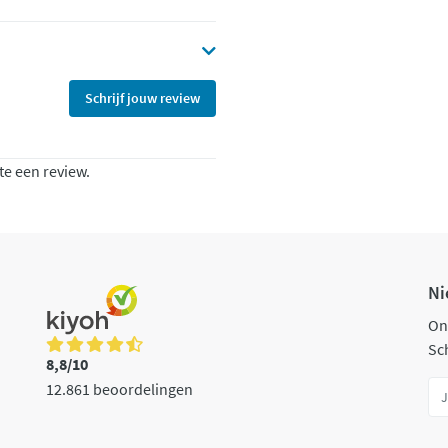
Schrijf jouw review
te een review.
Ni
On
Sch
8,8/10
12.861 beoordelingen