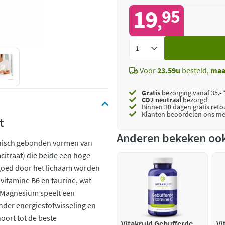
19
95
,
Voeg
toe
Voor
23.59u
besteld,
maa
Gratis
bezorging vanaf 35,- 
CO2 neutraal
bezorgd
Binnen 30 dagen gratis ret
Klanten beoordelen ons me
at
Anderen bekeken oo
anisch gebonden vormen van
traat) die beide een hoge
goed door het lichaam worden
vitamine B6 en taurine, wat
 Magnesium speelt een
onder energiestofwisseling en
oort tot de beste
Vitakruid Gebufferde
Vi