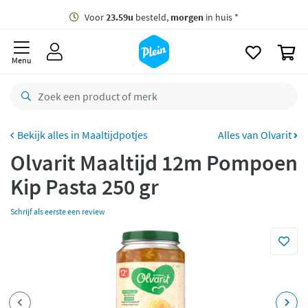
naar
oofdinhoud
Gratis
bezorging vanaf 35,- *
zoeken
0
Voor
23.59u
besteld,
morgen
in huis *
Menu
Gratis
retourneren
8,8/10
Goed
CO2 neutraal
bezorgd
Maaltijdpotjes
Alles van Olvarit
Olvarit Maaltijd 12m Pompoen
Betaal met Klarna
Kip Pasta 250 gr
Schrijf als eerste een review