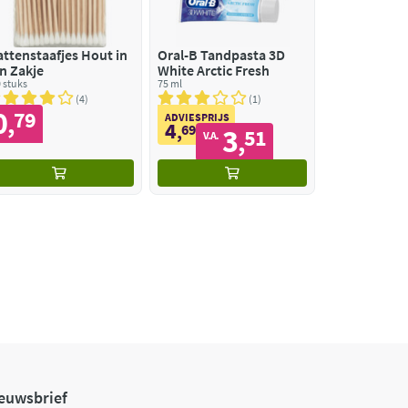
ttenstaafjes Hout in
Oral-B Tandpasta 3D
n Zakje
White Arctic Fresh
 stuks
75 ml
4
1
0
79
,
ADVIESPRIJS
4
,
69
3
51
,
V.A.
euwsbrief