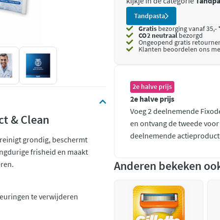
kijkje in de categorie
Tandpa
Tandpasta
Gratis
bezorging vanaf 35,- 
CO2 neutraal
bezorgd
Ongeopend
gratis retourne
Klanten beoordelen ons me
2e halve prijs
2e halve prijs
Voeg 2 deelnemende Fixode
ct & Clean
en ontvang de tweede voor d
deelnemende actieproduct
reinigt grondig, beschermt
angdurige frisheid en maakt
Anderen bekeken oo
eren.
euringen te verwijderen