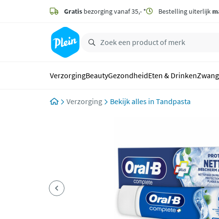
naar
hoofdinhoud
Gratis
bezorging vanaf 35,- *
Bestelling uiterlijk
m
zoeken
Verzorging
Beauty
Gezondheid
Eten & Drinken
Zwang
Verzorging
Tandpasta