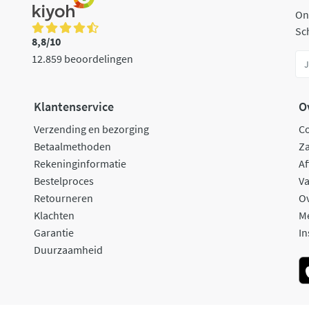
On
Sch
8,8/10
12.859 beoordelingen
Klantenservice
O
Verzending en bezorging
C
Betaalmethoden
Za
Rekeninginformatie
Af
Bestelproces
Va
Retourneren
O
Klachten
M
Garantie
In
Duurzaamheid