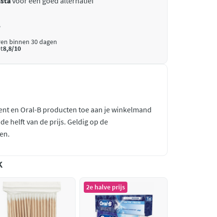
sta
voor een goed alternatief
*
ren binnen 30 dagen
t
8,8/10
nt en Oral-B producten toe aan je winkelmand
e helft van de prijs. Geldig op de
en.
k
2e halve prijs