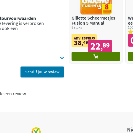
Gillette Scheermesjes
Wa
retourvoorwaarden
Fusion 5 Manual
ee
 levering is verbroken
8 stuks
100
n ook een
ADVIESPRIJS
38
,
49
22
89
,
Schrijf jouw review
te een review.
Ni