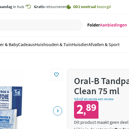
aandag
in huis *
Gratis
retourneren
CO2 neutraal
bezorgd
Folder
Aanbiedingen
er & Baby
Cadeaus
Huishouden & Tuin
Huisdier
Afvallen & Sport
Oral-B Tandpa
Clean 75 ml
Schrijf als eerste een review
2
89
,
Dit product maakt geen deel