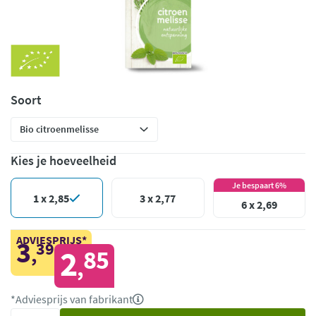
Soort
Kies je hoeveelheid
Je bespaart 6%
1 x 2,85
3 x 2,77
6 x 2,69
ADVIESPRIJS*
3
39
,
2
85
,
*Adviesprijs van fabrikant