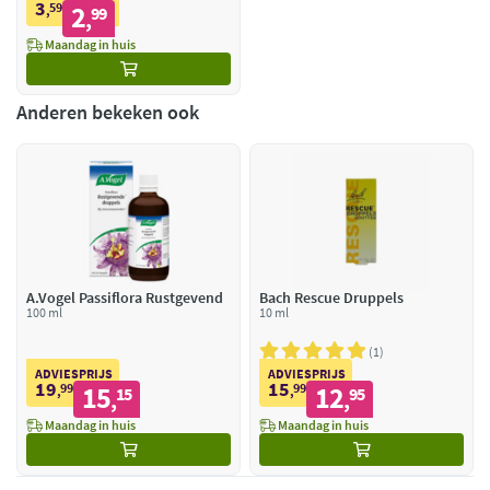
3
59
2
,
99
,
Maandag in huis
Anderen bekeken ook
A.Vogel Passiflora Rustgevend
Bach Rescue Druppels
100 ml
10 ml
1
ADVIESPRIJS
ADVIESPRIJS
19
15
99
15
99
12
,
15
,
95
,
,
Maandag in huis
Maandag in huis