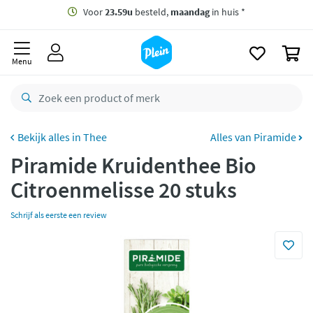
naar
oofdinhoud
Gratis
bezorging vanaf 35,- *
zoeken
0
Voor
23.59u
besteld,
maandag
in huis *
Menu
Gratis
retourneren
8,8/10
Goed
CO2 neutraal
bezorgd
Thee
Alles van Piramide
Piramide Kruidenthee Bio
Betaal met Klarna
Citroenmelisse 20 stuks
Schrijf als eerste een review