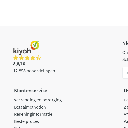
Ni
On
Sch
8,8/10
12.858 beoordelingen
Klantenservice
O
Verzending en bezorging
C
Betaalmethoden
Za
Rekeninginformatie
Af
Bestelproces
Va