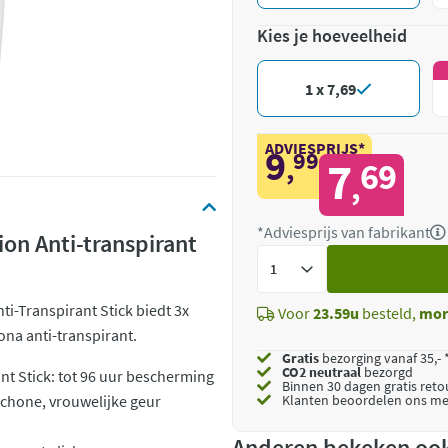
Kies je hoeveelheid
1 x 7,69
ADVIESPRIJS*
9
99
,
7
69
,
*Adviesprijs van fabrikant
n Anti-transpirant
Voeg
toe
-Transpirant Stick biedt 3x
Voor
23.59u
besteld,
mor
na anti-transpirant.
Gratis
bezorging vanaf 35,- 
CO2 neutraal
bezorgd
t Stick: tot 96 uur bescherming
Binnen 30 dagen gratis ret
schone, vrouwelijke geur
Klanten beoordelen ons me
Anderen bekeken oo