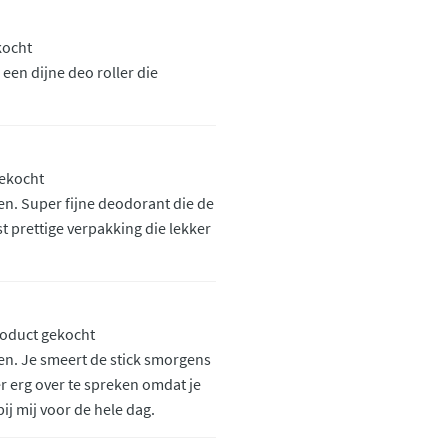
kocht
 een dijne deo roller die
.
gekocht
en. Super fijne deodorant die de
t prettige verpakking die lekker
roduct gekocht
en. Je smeert de stick smorgens
er erg over te spreken omdat je
ij mij voor de hele dag.