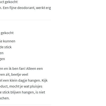
uct gekocht
. Een fijne deodorant, werkt erg
t gekocht
je kunnen
de stick
ven
gen
n en ik ben fan! Alleen een
n zit, beetje veel
wel een klein dagje hangen. Kijk
duct, mocht je wat pluisjes
 stick blijven hangen, is niet
ouchen.