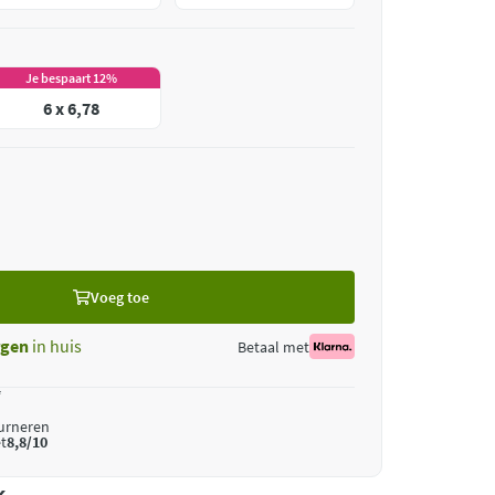
Je bespaart 12%
6 x 6,78
Voeg toe
gen
in huis
Betaal met
*
ourneren
t
8,8/10
k