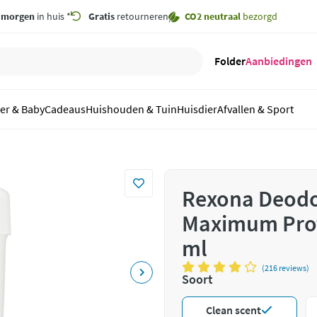
,
morgen
in huis *
Gratis
retourneren
CO2 neutraal
bezorgd
Folder
Aanbiedingen
er & Baby
Cadeaus
Huishouden & Tuin
Huisdier
Afvallen & Sport
Rexona Deodo
Maximum Prot
ml
(216 reviews)
Soort
Clean scent