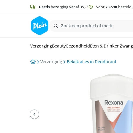
naar
hoofdinhoud
Gratis
bezorging vanaf 35,- *
Voor
23.59u
besteld
zoeken
Verzorging
Beauty
Gezondheid
Eten & Drinken
Zwang
Verzorging
Deodorant