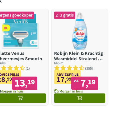
ergens goedkoper
2+3 gratis
llette Venus
Robijn Klein & Krachtig
heermesjes Smooth
Wasmiddel Stralend Wit
tuks
22 Wasbeurten
665 ml
1
355
DVIESPRIJS
ADVIESPRIJS
28
17
,
99
,
99
13
7
19
19
,
,
V.A.
Morgen in huis
Morgen in huis